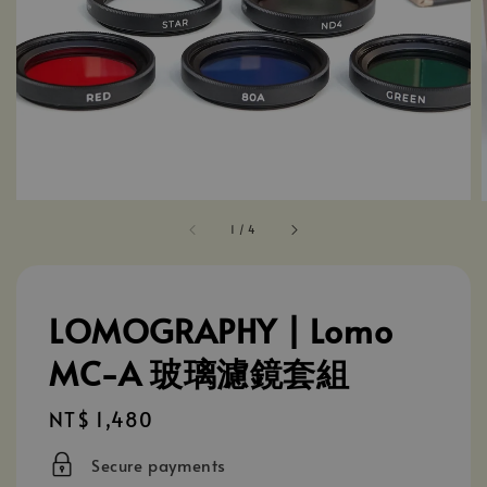
1
/
4
LOMOGRAPHY | Lomo
MC-A 玻璃濾鏡套組
Regular
NT$ 1,480
price
Secure payments