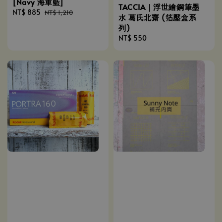
[Navy 海軍藍]
TACCIA｜浮世繪鋼筆墨
Sale
NT$ 885
Regular
NT$ 1,210
水 葛氏北齋 (箔壓盒系
price
price
列)
Regular
NT$ 550
price