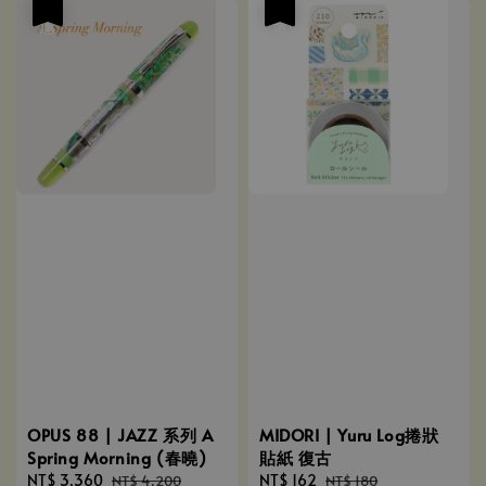
優惠
優惠
OPUS 88 | JAZZ 系列 A
MIDORI | Yuru Log捲狀
Spring Morning (春曉)
貼紙 復古
Sale
NT$ 3,360
Regular
Sale
NT$ 162
Regular
NT$ 4,200
NT$ 180