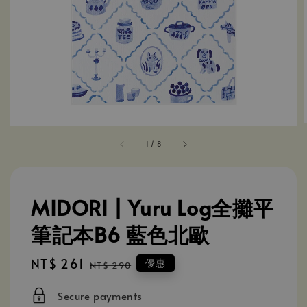
1
/
8
MIDORI | Yuru Log全攤平
筆記本B6 藍色北歐
Sale
NT$ 261
Regular
優惠
NT$ 290
price
price
Secure payments