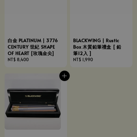
白金 PLATINUM | 3776
BLACKWING | Rustic
CENTURY 世紀 SHAPE
Box 木質鉛筆禮盒 [ 鉛
OF HEART [玫瑰金尖]
筆12入 ]
Regular
NT$ 8,400
Regular
NT$ 1,990
price
price