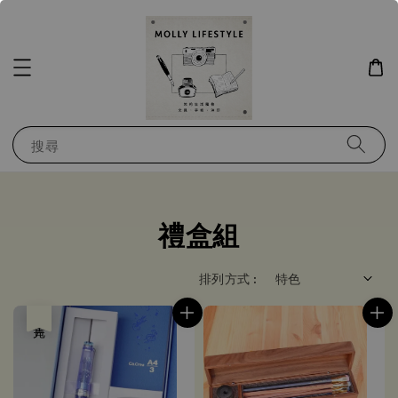
搜尋
禮盒組
排列方式 :
售完