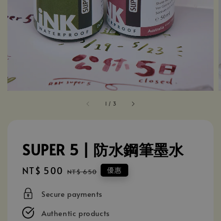
1
/
3
SUPER 5 | 防水鋼筆墨水
Sale
NT$ 500
Regular
優惠
NT$ 650
price
price
Secure payments
Authentic products