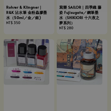
Rohrer & Klingner｜
寫樂 SAILOR｜四季織 藤
R&K 沾水筆 金粉蟲膠墨
姿 Fujisugata／鋼筆墨
水（50ml／金／銀)
水（SHIKIORI 十六夜之
夢系列）
Regular
NT$ 350
price
Regular
NT$ 280
price