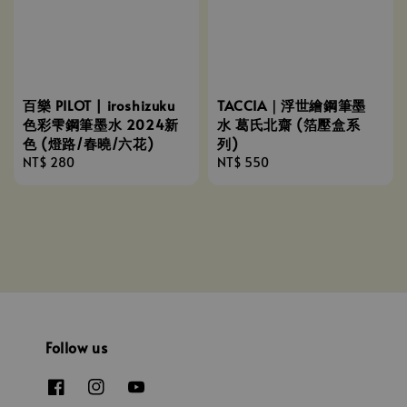
百樂 PILOT | iroshizuku
TACCIA｜浮世繪鋼筆墨
色彩雫鋼筆墨水 2024新
水 葛氏北齋 (箔壓盒系
色 (燈路/春曉/六花)
列)
Regular
NT$ 280
Regular
NT$ 550
price
price
Follow us