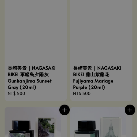
長崎美景 | NAGASAKI
長崎美景 | NAGASAKI
BIKEI 軍艦島夕陽灰
BIKEI 藤山紫藤花
Gunkanjima Sunset
Fujiyama Mariage
Gray (20ml)
Purple (20ml)
Regular
NT$ 500
Regular
NT$ 500
price
price