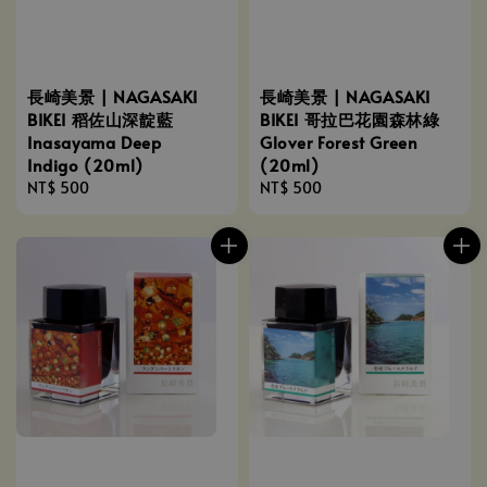
長崎美景 | NAGASAKI
長崎美景 | NAGASAKI
BIKEI 稻佐山深靛藍
BIKEI 哥拉巴花園森林綠
Inasayama Deep
Glover Forest Green
Indigo (20ml)
(20ml)
Regular
NT$ 500
Regular
NT$ 500
price
price