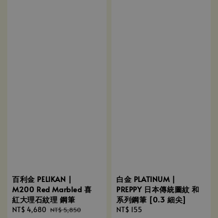
白金 PLATINUM |
百利金 PELIKAN |
PREPPY 日本傳統圖紋 和
M200 Red Marbled 喜
系列鋼筆 [0.3 細尖]
紅大理石紋理 鋼筆
Regular
NT$ 155
Sale
NT$ 4,680
Regular
NT$ 5,850