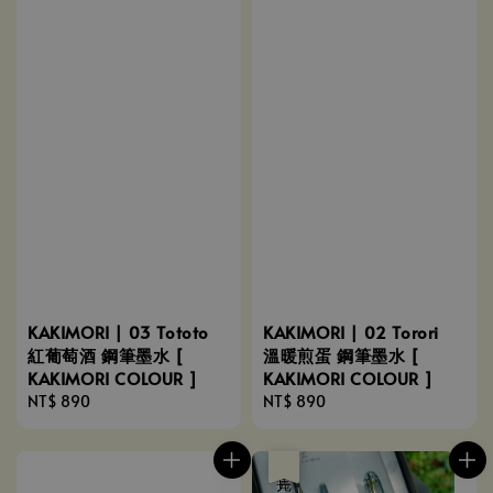
KAKIMORI | 03 Tototo
KAKIMORI | 02 Torori
紅葡萄酒 鋼筆墨水 [
溫暖煎蛋 鋼筆墨水 [
KAKIMORI COLOUR ]
KAKIMORI COLOUR ]
Regular
NT$ 890
Regular
NT$ 890
price
price
優惠
售完