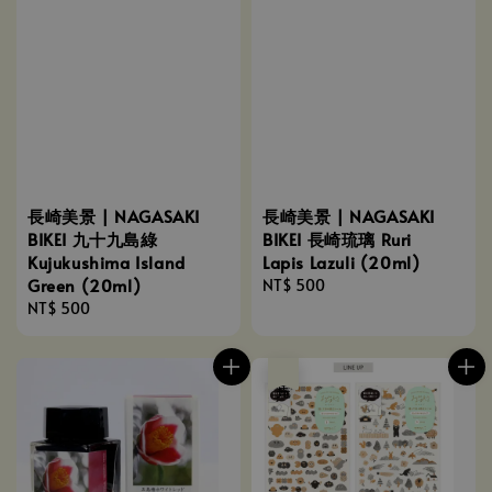
長崎美景 | NAGASAKI
長崎美景 | NAGASAKI
BIKEI 九十九島綠
BIKEI 長崎琉璃 Ruri
Kujukushima Island
Lapis Lazuli (20ml)
Green (20ml)
Regular
NT$ 500
Regular
NT$ 500
price
price
售完