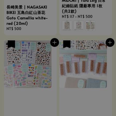
MIDORI | Yuru Log 日常
紀錄貼紙 隱蔽專用 1枚
長崎美景 | NAGASAKI
(共2款)
BIKEI 五島白紅山茶花
Regular
NT$ 117
-
NT$ 500
Goto Camellia white-
price
red (20ml)
Regular
NT$ 500
price
優惠
優惠