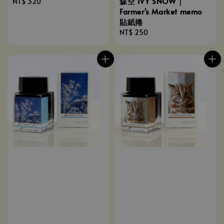
森空 IVY SNOW｜
Regular
NT$ 320
Farmer's Market memo
price
貼紙捲
Regular
NT$ 250
price