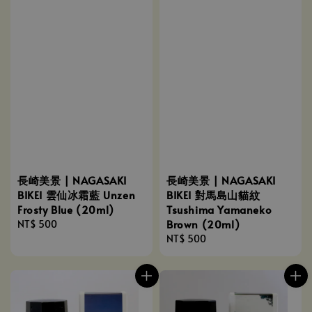
長崎美景 | NAGASAKI
長崎美景 | NAGASAKI
BIKEI 雲仙冰霜藍 Unzen
BIKEI 對馬島山貓紋
Frosty Blue (20ml)
Tsushima Yamaneko
Brown (20ml)
Regular
NT$ 500
price
Regular
NT$ 500
price