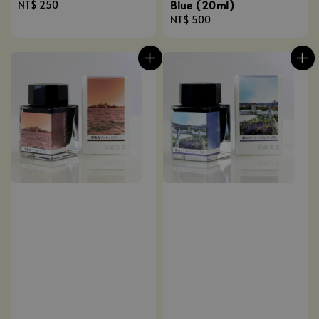
Blue (20ml)
Regular
NT$ 250
price
Regular
NT$ 500
price