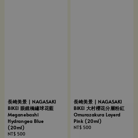
長崎美景 | NAGASAKI
長崎美景 | NAGASAKI
BIKEI 眼鏡橋繡球花藍
BIKEI 大村櫻花分層粉紅
Meganebashi
Omurazakura Layerd
Hydrangea Blue
Pink (20ml)
(20ml)
Regular
NT$ 500
Regular
NT$ 500
price