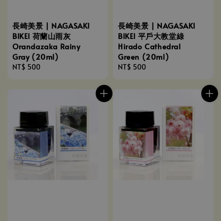
長崎美景 | NAGASAKI
長崎美景 | NAGASAKI
BIKEI 荷蘭山雨灰
BIKEI 平戶大教堂綠
Orandazaka Rainy
Hirado Cathedral
Gray (20ml)
Green (20ml)
Regular
NT$ 500
Regular
NT$ 500
price
price