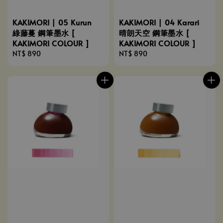
KAKIMORI | 05 Kurun
KAKIMORI | 04 Karari
綠藤蔓 鋼筆墨水 [
晴朗天空 鋼筆墨水 [
KAKIMORI COLOUR ]
KAKIMORI COLOUR ]
Regular
NT$ 890
Regular
NT$ 890
price
price