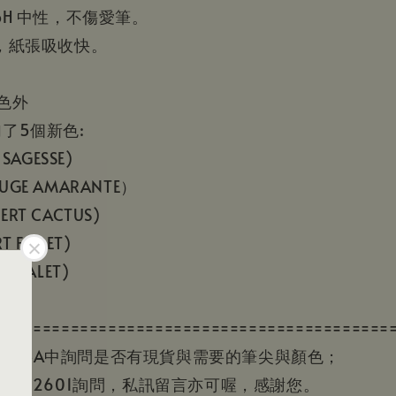
pH 中性，不傷愛筆。
，紙張吸收快。
色外
加了5個新色:
SAGESSE)
UGE AMARANTE）
ERT CACTUS)
T FORET)
S GALET)
==========================================
在Q&A中詢問是否有現貨與需要的筆尖與顏色；
23932601詢問，私訊留言亦可喔，感謝您。