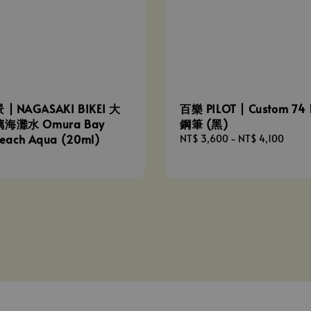
| NAGASAKI BIKEI 大
百樂 PILOT | Custom 74
海灘水 Omura Bay
鋼筆 (黑)
Beach Aqua (20ml)
Regular
NT$ 3,600
-
NT$ 4,100
price