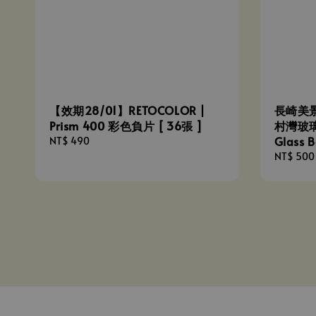
【效期28/01】RETOCOLOR |
長崎美景 
Prism 400 彩色負片 [ 36張 ]
村灣玻璃
Glass 
Regular
NT$ 490
price
Regular
NT$ 500
price