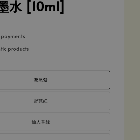
水 [10ml]
e payments
tic products
鳶尾紫
野莧紅
仙人掌綠