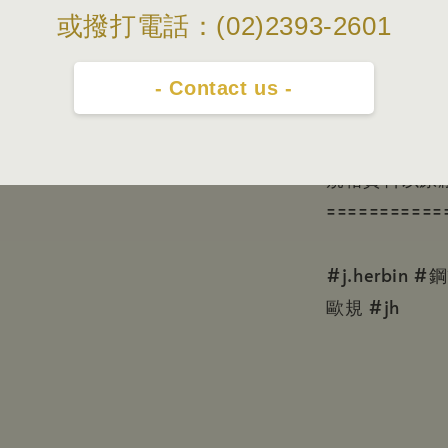
忠孝新生站2號
或撥打電話：(02)2393-2601
===========
上面的照片顏
- Contact us -
切實品為主。
本賣場照片/
規格資料以原
===========
#j.herbin
歐規 #jh