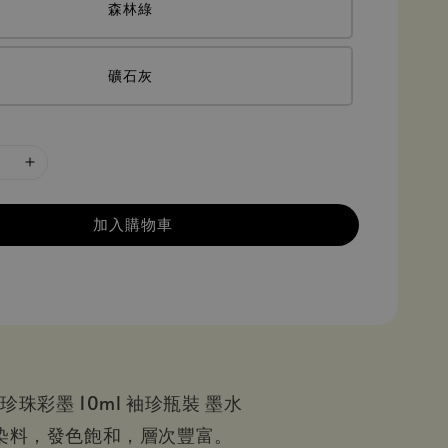
森林綠
礦石灰
加入購物車
bin 珍珠彩墨 10ml 袖珍瓶裝 墨水
基染料，發色飽和，層次豐富。