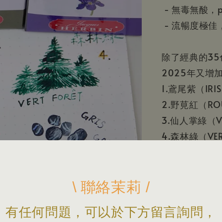
- 無毒無酸，
- 流暢度極佳
除了經典的35
2025年又增
1.鳶尾紫（IRIS 
2.
野莧紅
（RO
3.
仙人掌綠
（V
4.
森林綠
（VER
5.
礦石灰
（GRI
===========
\ 聯絡茉莉 /
下標前，請先
有任何問題，可以於下方留言詢問，
或撥電話02-