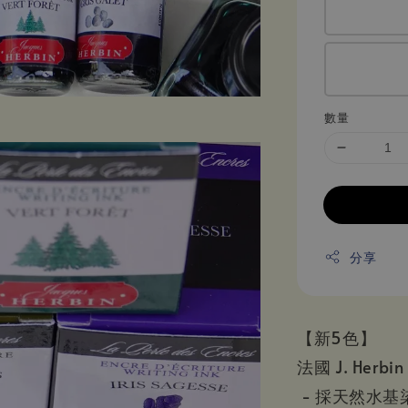
數量
分享
【新5色】
法國 J. Her
- 採天然水