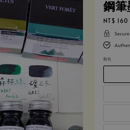
鋼筆墨
Regular
NT$ 160
price
Secur
Authen
顏色