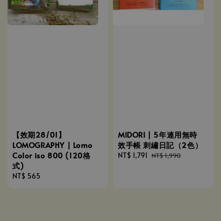
【效期28/01】
MIDORI | 5年連用無時
LOMOGRAPHY | Lomo
效手帳 刺繡日記（2色）
Color iso 800 (120格
Sale
NT$ 1,791
Regular
NT$ 1,990
式)
price
price
Regular
NT$ 565
price