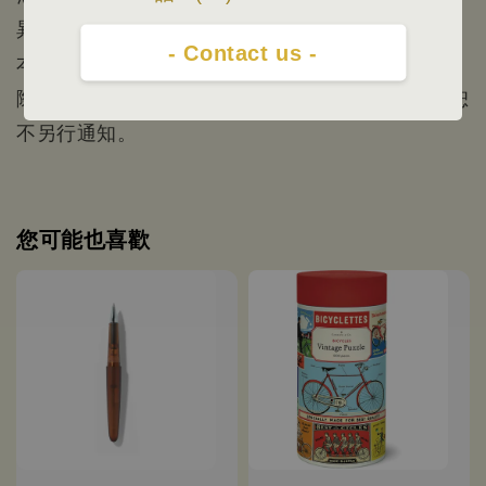
異一切實品為主。
- Contact us -
本網站照片/資訊僅供參考，根據官方公布資料/實
際出貨為主/規格資料以原廠公佈為準，如有變更恕
不另行通知。
您可能也喜歡