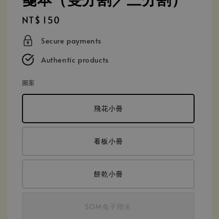
Regular
NT$ 150
price
Secure payments
Authentic products
圖案
飛花小冊
看板小冊
餅乾小冊
SOM兔子聯名