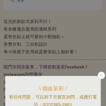
分享
這次的新款式多到不行！
有各種適合蓋章的邊框系列
還有光貼上就可愛的小動物款～
有雙分割、三分割設計
每小張撕下使用或是整張貼上都好看！
⋯⋯⋯⋯⋯⋯⋯⋯⋯⋯⋯⋯⋯⋯⋯⋯⋯⋯⋯⋯⋯⋯⋯
因門市同步販售，下標前歡迎至facebook /
instagram詢問庫存
或撥電話02-23932601，感謝您。
\ 聯絡茉莉 /
門市在忠孝新生站2號出口旁，玖伍牛肉麵對面！
➤ 請注意：
有任何問題，可以於下方留言詢問，或撥打電
照片顏色因為顯示器顏色或個人視覺感受會有所差
話：(02)2393-2601