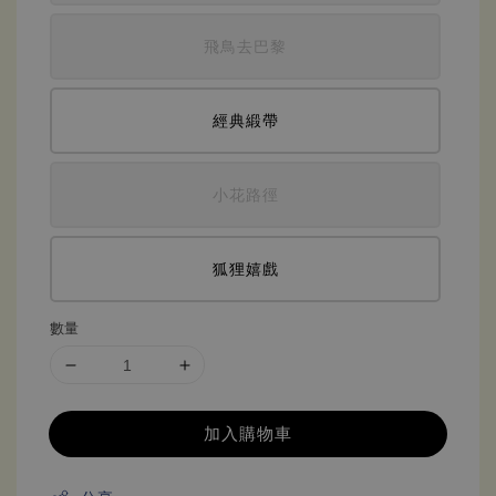
飛鳥去巴黎
經典緞帶
小花路徑
狐狸嬉戲
數量
加入購物車