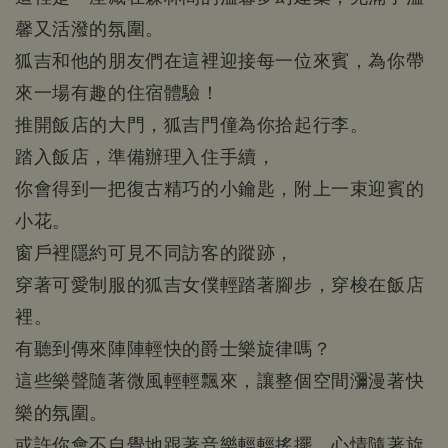
馨又活潑的氛圍。
狐吉和他的朋友們在這裡迎接每一位來賓，為你帶
來一場有趣的住宿體驗！
推開飯店的大門，狐吉門僮為你拾起行李。
踏入飯店，準備辦理入住手續，
你會得到一把復古精巧的小鑰匙，附上一束迎賓的
小花。
窗戶裡隱約可見不同訪客的蹤跡，
穿著可愛制服的狐吉女僕輕踏著腳步，穿梭在飯店
裡。
有聽到傳來陣陣輕快的爵士樂旋律嗎？
這些樂聲隨著微風輕輕飄來，讓整個空間瀰漫著快
樂的氛圍。
或許你會不自覺地跟著音樂輕輕搖擺，心情隨著旋