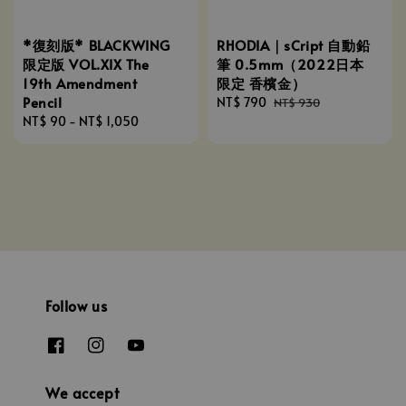
*復刻版* BLACKWING
RHODIA｜sCript 自動鉛
限定版 VOL.XIX The
筆 0.5mm（2022日本
19th Amendment
限定 香檳金）
Pencil
Sale
NT$ 790
Regular
NT$ 930
Regular
NT$ 90
-
NT$ 1,050
price
price
price
Follow us
We accept