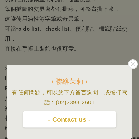
每個插圖的交界處都有撕線，可整齊撕下來，
建議使用油性簽字筆或奇異筆，
可當to do list、check list、便利貼、標籤貼紙使
用，
直接在手帳上裝飾也很可愛。
-
✄ 商品資訊
Hello Studio 你好工作室 出品 / Illustrated by
\ 聯絡茉莉 /
Reiko 壘摳
有任何問題，可以於下方留言詢問，或撥打電
尺寸：寬3cm x 長5m、循環長度30.4cm、每段圖
話：(02)2393-2601
案皆為5cm
材質：模造紙，可書寫
- Contact us -
Made in Taiwan
========================================