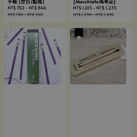
手帳 (空白/點格)
[Macchiato瑪奇朵]
Sale
NT$ 702
-
NT$ 846
Regular
Sale
NT$ 1,015
-
NT$ 1,235
Regular
price
price
price
price
NT$ 780
-
NT$ 940
NT$ 1,390
-
NT$ 1,690
優惠