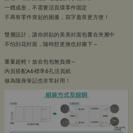
一體成形，不需要活頁環零件固定
不再有零件突起的困擾，寫字蓋章更方便！
雙層設計，讓你拼貼的美美封面包覆在夾層中
不怕刮花封面，隨時想更換也好撕下～
重量超輕！放在包包無負擔～
內頁搭配A6標準6孔活頁紙
做為隨身筆記也非常好用！