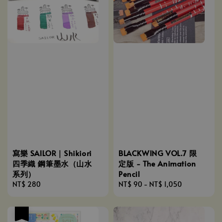
寫樂 SAILOR｜Shikiori
BLACKWING VOL.7 限
四季織 鋼筆墨水（山水
定版 - The Animation
系列）
Pencil
Regular
NT$ 280
Regular
NT$ 90
-
NT$ 1,050
price
price
優惠