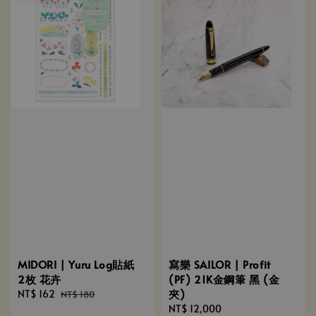
MIDORI | Yuru Log貼紙
寫樂 SAILOR | Profit
2枚 花卉
(PF) 21K金鋼筆 黑 (金
夾)
Sale
NT$ 162
Regular
NT$ 180
price
price
Regular
NT$ 12,000