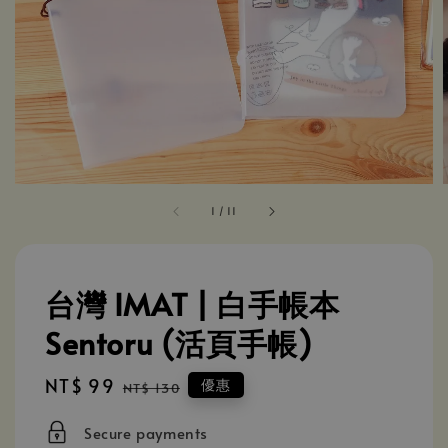
1
/
11
台灣 IMAT | 白手帳本
Sentoru (活頁手帳)
Sale
NT$ 99
Regular
優惠
NT$ 130
price
price
Secure payments