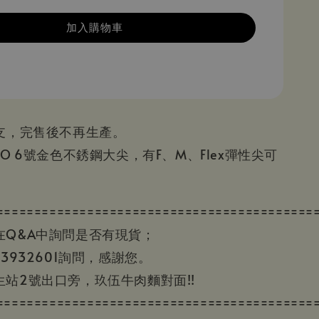
加入購物車
0支，完售後不再生產。
WO 6號金色不銹鋼大尖，有F、M、Flex彈性尖可
==========================================
在Q&A中詢問是否有現貨；
3932601詢問，感謝您。
站2號出口旁，玖伍牛肉麵對面!!
==========================================