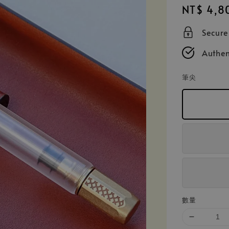
Regular
NT$ 4,8
price
Secur
Authen
筆尖
數量