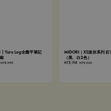
I | Yuru Log全攤平筆記
MIDORI｜XS迷你系列 
北歐
（黑、白2色）
Regular
Sale
NT$ 198
Regular
NT$ 290
NT$ 220
price
price
price