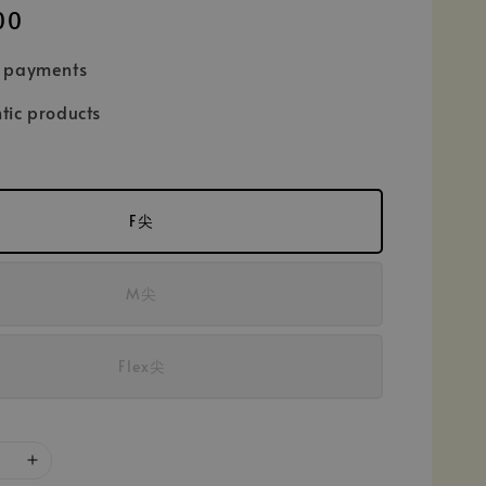
00
e payments
tic products
F尖
M尖
Flex尖