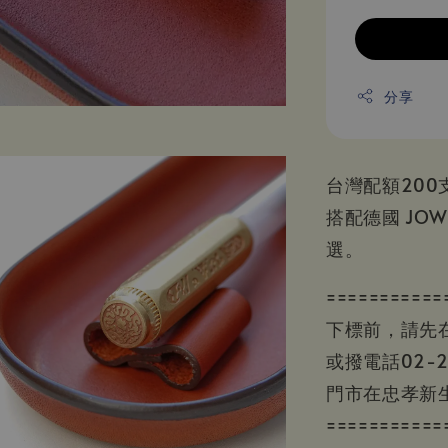
分享
台灣配額20
搭配德國 JO
選。
===========
下標前，請先
或撥電話02-2
門市在忠孝新生
===========