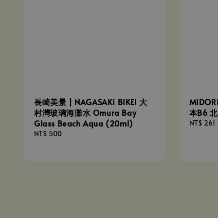
長崎美景 | NAGASAKI BIKEI 大
MIDOR
村灣玻璃海灘水 Omura Bay
本B6 
Glass Beach Aqua (20ml)
Sale
NT$ 261
price
Regular
NT$ 500
price