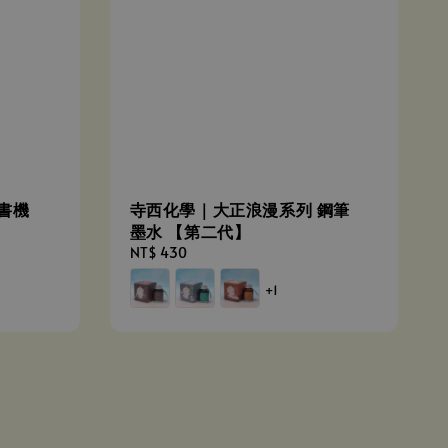
釘書機
寺西化學｜大正浪漫系列 鋼筆
墨水 【第二代】
Regular
NT$ 430
price
+1