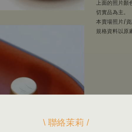
上面的照片顏
切實品為主。
本賣場照片/
規格資料以原
\ 聯絡茉莉 /