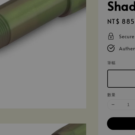
Shad
Sale
NT$ 885
price
Secur
Authen
筆幅
數量