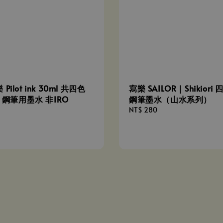
Pilot ink 30ml 共四色
寫樂 SAILOR｜Shikiori
0 鋼筆用墨水 非IRO
鋼筆墨水（山水系列）
Regular
NT$ 280
price