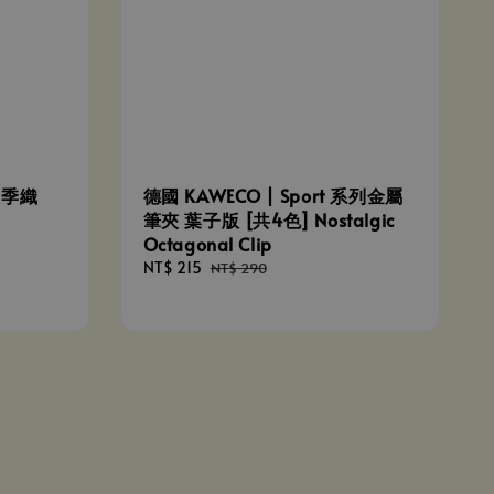
 四季織
德國 KAWECO | Sport 系列金屬
筆夾 葉子版 [共4色] Nostalgic
Octagonal Clip
Sale
NT$ 215
Regular
NT$ 290
price
price