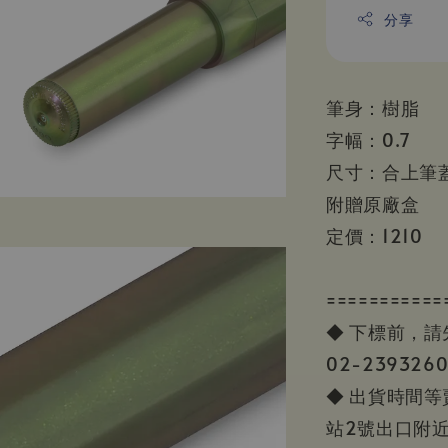
分享
筆身：樹脂
字幅：0.7
尺寸：合上筆蓋
附贈原廠盒
定價：1210
===========
◆ 下標前，
02-23932
◆ 出貨時間
站2號出口附