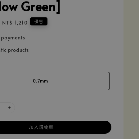
ow Green]
Regular
優惠
NT$ 1,210
price
e payments
tic products
0.7mm
加入購物車