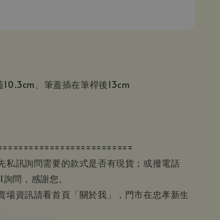
10.3cm、筆蓋插在筆桿後13cm
==========================
請先私訊詢問需要的款式是否有現貨；或撥電話
601詢問，感謝您。
等賣場資訊請看首頁「關於我」，門市在忠孝新生
近