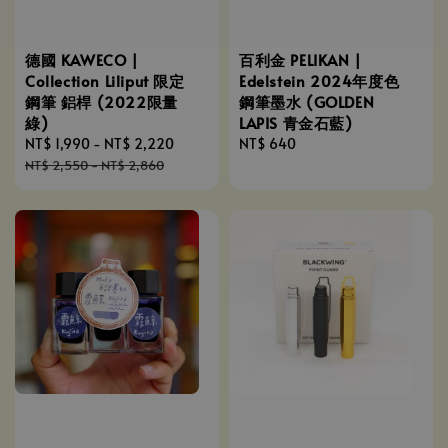
德國 KAWECO |
百利金 PELIKAN |
Collection Liliput 限定
Edelstein 2024年度色
鋼筆 鋁桿 (2022限量
鋼筆墨水 (GOLDEN
綠)
LAPIS 青金石藍)
Sale
NT$ 1,990
-
NT$ 2,220
Regular
Regular
NT$ 640
price
price
price
NT$ 2,550
-
NT$ 2,860