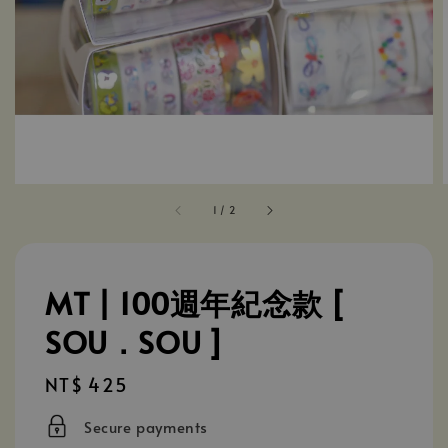
1
/
2
MT | 100週年紀念款 [
SOU．SOU ]
Regular
NT$ 425
price
Secure payments