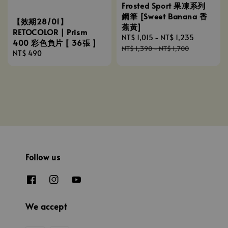
Frosted Sport 果凍系列
鋼筆 [Sweet Banana 香
【效期28/01】
蕉黃]
RETOCOLOR | Prism
Sale
NT$ 1,015
-
NT$ 1,235
Regular
400 彩色負片 [ 36張 ]
price
price
NT$ 1,390
-
NT$ 1,700
Regular
NT$ 490
price
Follow us
We accept