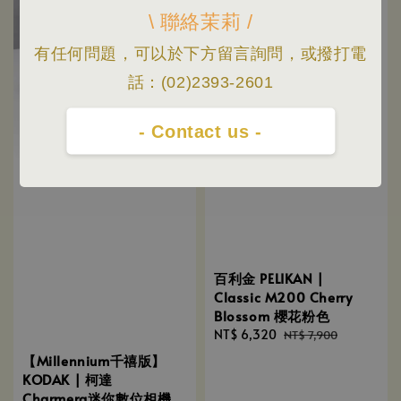
\ 聯絡茉莉 /
有任何問題，可以於下方留言詢問，或撥打電
話：(02)2393-2601
- Contact us -
百利金 PELIKAN |
Classic M200 Cherry
Blossom 櫻花粉色
Sale
NT$ 6,320
Regular
NT$ 7,900
price
price
【Millennium千禧版】
KODAK | 柯達
Charmera迷你數位相機