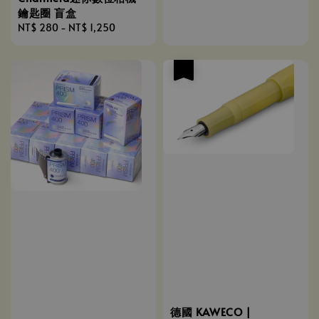
鑰匙圈 盲盒
Regular
NT$ 280
-
NT$ 1,250
price
優惠
德國 KAWECO |