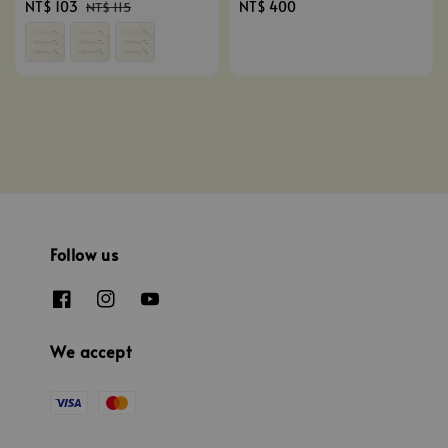
Sale
NT$ 103
Regular
Regular
NT$ 400
NT$ 115
price
price
price
Follow us
We accept