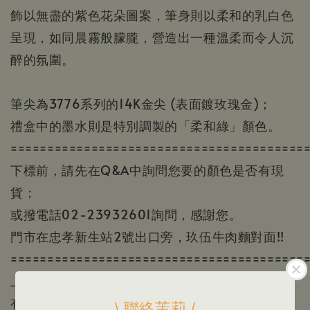
飾以無盡的紫色花朵圖案，筆身則以柔和的乳白色
呈現，如同晨霧般朦朧，營造出一種溫柔而令人沉
醉的氛圍。
筆尖為3776系列的14K金尖 (
表面鍍玫瑰金)
；
禮盒中的墨水則是特別調製的「
柔和綠
」顏色。
========================================
下標前，請先在Q&A中詢問您要的顏色是否有現
貨；
或撥電話02-23932601詢問，感謝您。
門市在忠孝新生站2號出口旁，玖伍牛肉麵對面!!
========================================
上面的照片顏色因為顯示器顏色或個人視覺感受會
有所差異一切實品為主。
\ 聯絡茉莉 /