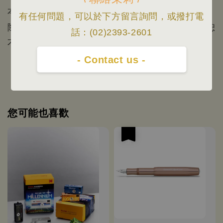
本賣場照片/資訊僅供參考，根據官方公布資料/實
有任何問題，可以於下方留言詢問，或撥打電
際出貨為主/規格資料以原廠公佈為準，如有變更恕
話：(02)2393-2601
不另行通知
- Contact us -
您可能也喜歡
優惠