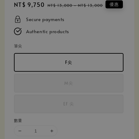
Sale
NT$ 9,750
Regular
優惠
NT$ 13,000
-
NT$ 13,000
price
price
Secure payments
Authentic products
筆尖
F尖
M尖
EF 尖
數量