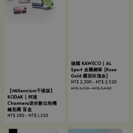
德國 KAWECO | AL
Sport 金屬鋼筆 [Rose
Gold 霧面玫瑰金]
Sale
NT$ 2,300
-
NT$ 2,520
Regula
price
price
NT$ 3,150
-
NT$ 3,450
【Millennium千禧版】
KODAK | 柯達
Charmera迷你數位相機
鑰匙圈 盲盒
Regular
NT$ 280
-
NT$ 1,250
price
優惠