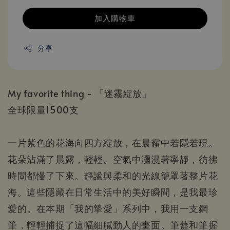
加入購物車
分享
My favorite thing - 「迷霧綻放」
全球限量1500支
一片紫色的花海向四方綻放，在晨霧中若隱若現。
花朵沾滿了晨露，輕輕。空氣中瀰漫著寧靜，彷彿
時間都慢了下來。靜謐與柔和的光線籠罩著整片花
海。這些隱藏在日常生活中的美好瞬間，是我最珍
愛的。在本期「我的摯愛」系列中，我用一支鋼
筆，輕輕捕捉了這幅細膩動人的畫面。筆蓋和筆握