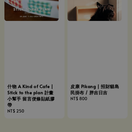
什物 A Kind of Cafe |
皮康 Pikang | 招財貓島
Stick to the plan 計畫
民掛布 / 胖吉日吉
小幫手 留言便條貼紙膠
Regular
NT$ 800
帶
price
Regular
NT$ 250
price