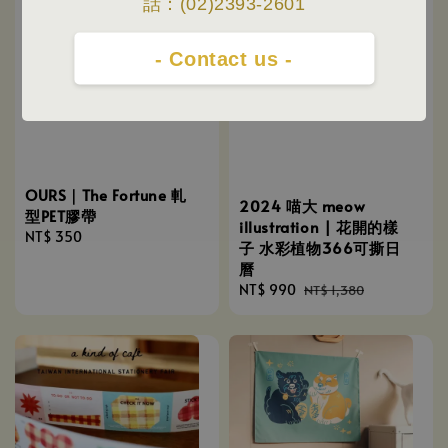
話：(02)2393-2601
- Contact us -
OURS｜The Fortune 軋
2024 喵大 meow
型PET膠帶
illustration | 花開的樣
Regular
NT$ 350
子 水彩植物366可撕日
price
曆
Sale
NT$ 990
Regular
NT$ 1,380
price
price