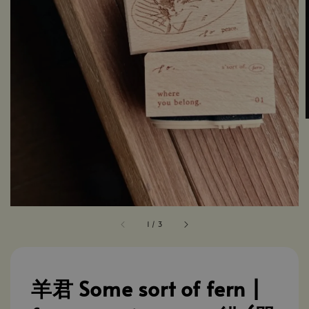
1
/
3
羊君 Some sort of fern |