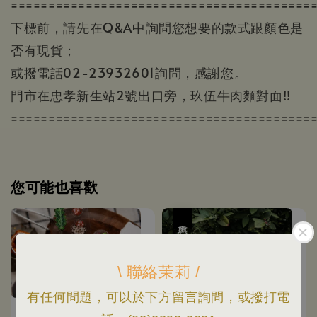
========================================
下標前，請先在Q&A中詢問您想要的款式跟顏色是
否有現貨；
或撥電話02-23932601詢問，感謝您。
門市在忠孝新生站2號出口旁，玖伍牛肉麵對面!!
========================================
您可能也喜歡
優惠
\ 聯絡茉莉 /
有任何問題，可以於下方留言詢問，或撥打電