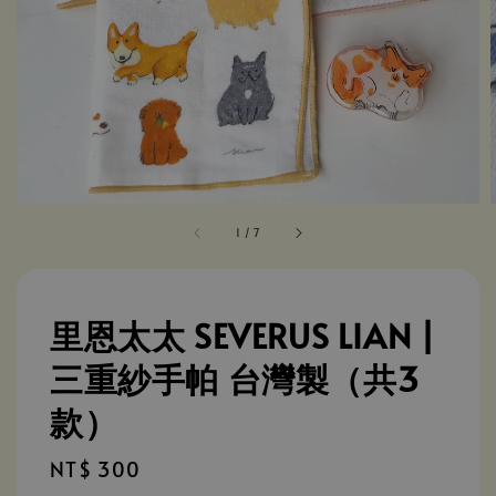
1
/
7
里恩太太 SEVERUS LIAN |
三重紗手帕 台灣製（共3
款）
Regular
NT$ 300