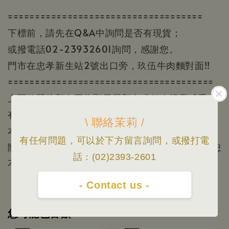
====================================
下標前，請先在Q&A中詢問是否有現貨；
或撥電話02-23932601詢問，感謝您。
門市在忠孝新生站2號出口旁，玖伍牛肉麵對面!!
======================================
上面的照片顏色因為顯示器顏色或個人視覺感受會
有所差異一切實品為主。
\ 聯絡茉莉 /
本賣場照片/資訊僅供參考，根據官方公布資料/實
有任何問題，可以於下方留言詢問，或撥打電
際出貨為主/規格資料以原廠公佈為準，如有變更恕
話：(02)2393-2601
不另行通知
- Contact us -
您可能也喜歡