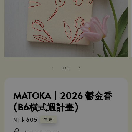
1
/
5
MATOKA | 2026 鬱金香
(B6橫式週計畫)
Regular
NT$ 605
售完
price
Secure payments