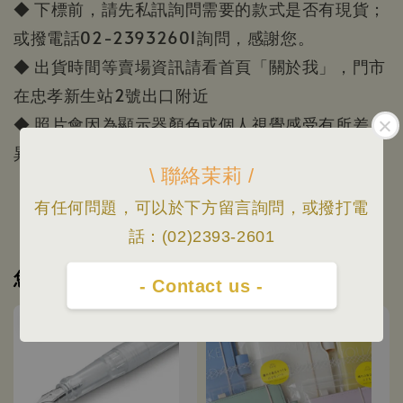
◆ 下標前，請先私訊詢問需要的款式是否有現貨；
或撥電話02-23932601詢問，感謝您。
◆ 出貨時間等賣場資訊請看首頁「關於我」，門市
在忠孝新生站2號出口附近
◆ 照片會因為顯示器顏色或個人視覺感受有所差
異，本賣場照片/資訊僅供參考，一切以實品為主。
\ 聯絡茉莉 /
有任何問題，可以於下方留言詢問，或撥打電
話：(02)2393-2601
您可能也喜歡
- Contact us -
優惠