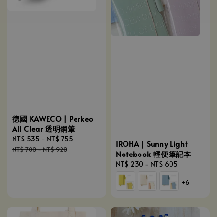
德國 KAWECO | Perkeo
All Clear 透明鋼筆
Sale
NT$ 535
-
NT$ 755
Regular
IROHA｜Sunny Light
price
price
NT$ 700
-
NT$ 920
Notebook 輕便筆記本
Regular
NT$ 230
-
NT$ 605
price
+6