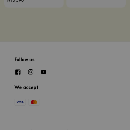
Regular
NT$ 590
price
price
Follow us
We accept