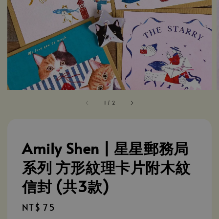
1
/
2
Amily Shen | 星星郵務局
系列 方形紋理卡片附木紋
信封 (共3款)
Regular
NT$ 75