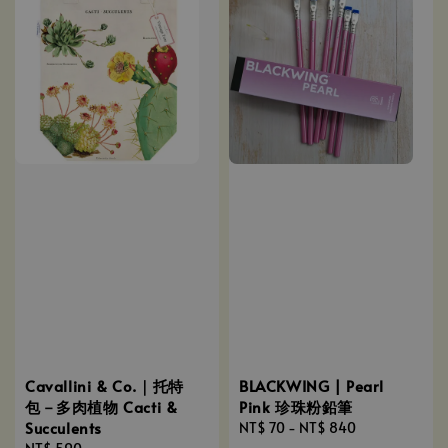
Cavallini & Co.｜托特
BLACKWING | Pearl
包－多肉植物 Cacti &
Pink 珍珠粉鉛筆
Succulents
Regular
NT$ 70
-
NT$ 840