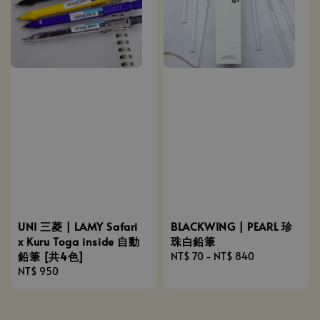
UNI 三菱 | LAMY Safari
BLACKWING | PEARL 珍
x Kuru Toga inside 自動
珠白鉛筆
鉛筆 [共4色]
Regular
NT$ 70
-
NT$ 840
Regular
NT$ 950
price
price