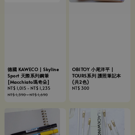
德國 KAWECO | Skyline
OB1TOY 小尾洋平 |
Sport 天際系列鋼筆
TOURS系列 護照筆記本
[Macchiato瑪奇朵]
(共2色)
Sale
NT$ 1,015
-
NT$ 1,235
Regular
Regular
NT$ 300
price
price
price
NT$ 1,390
-
NT$ 1,690