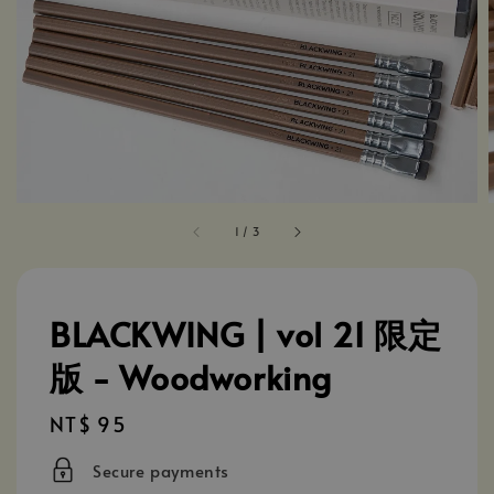
1
/
3
BLACKWING | vol 21 限定
版 - Woodworking
Regular
NT$ 95
price
Secure payments