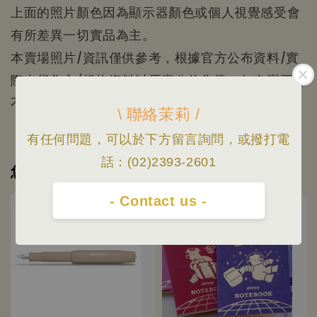
上面的照片顏色因為顯示器顏色或個人視覺感受會
有所差異一切實品為主。
本賣場照片/資訊僅供參考，根據官方公布資料/實
際出貨為主/規格資料以原廠公佈為準，如有變更恕
不另行通知。
\ 聯絡茉莉 /
有任何問題，可以於下方留言詢問，或撥打電
話：(02)2393-2601
您可能也喜歡
- Contact us -
優惠