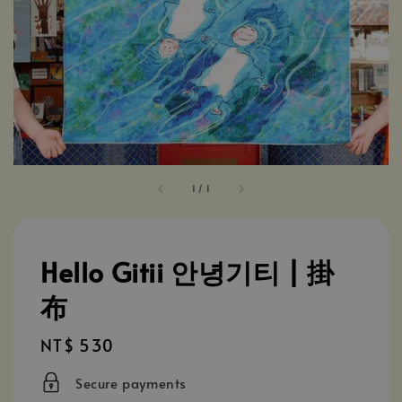
1
/
1
Hello Gitii 안녕기티 | 掛
布
Regular
NT$ 530
price
Secure payments