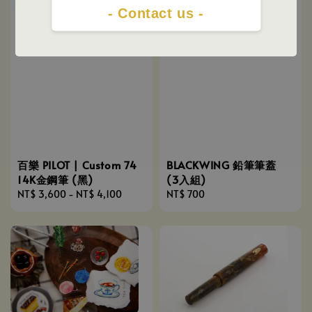
- Contact us -
百樂 PILOT | Custom 74
BLACKWING 鉛筆筆蓋
14K金鋼筆 (黑)
(3入組)
Regular
NT$ 3,600
-
NT$ 4,100
Regular
NT$ 700
price
price