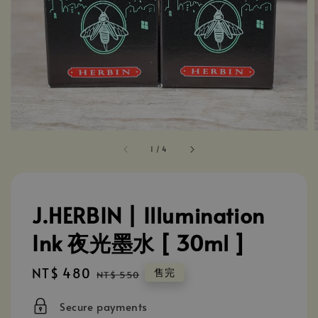
1
/
4
J.HERBIN | Illumination
Ink 夜光墨水 [ 30ml ]
Sale
NT$ 480
Regular
售完
NT$ 550
price
price
Secure payments