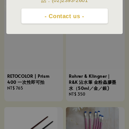
話：(02)2393-2601
- Contact us -
Rohrer & Klingner｜
RETOCOLOR | Prism
R&K 沾水筆 金粉蟲膠墨
400 一次性即可拍
水（50ml／金／銀)
Regular
NT$ 765
Regular
NT$ 350
price
price