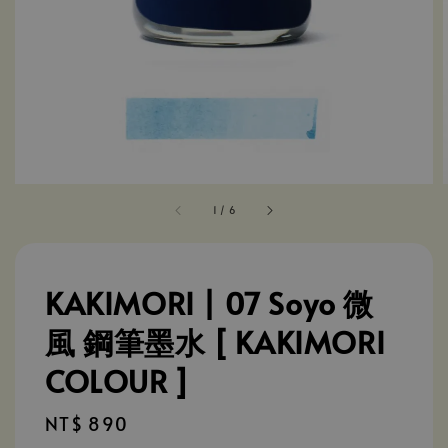
1
/
6
KAKIMORI | 07 Soyo 微
風 鋼筆墨水 [ KAKIMORI
COLOUR ]
Regular
NT$ 890