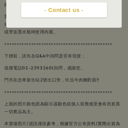
的任何其他書寫工具，因此可能會出現墨水堵塞等問題。
- Contact us -
塑膠蓋瓶身帶有內塞。內塞可防止墨水在運輸過程中因搖晃
或撞擊而洩漏。居家存放時無需使用。開封後，建議在運送
或寄送墨水瓶時使用內塞。
============================================
下標前，請先在Q&A中詢問是否有現貨；
或撥電話02-23932601詢問，感謝您。
門市在忠孝新生站2號出口旁，玖伍牛肉麵對面!!
============================================
上面的照片顏色因為顯示器顏色或個人視覺感受會有所差異
一切實品為主。
本賣場照片/資訊僅供參考，根據官方公布資料/實際出貨為