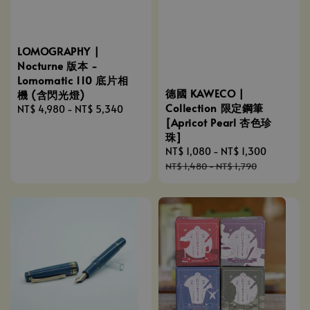
LOMOGRAPHY |
Nocturne 版本 -
Lomomatic 110 底片相
德國 KAWECO |
機 (含閃光燈)
Collection 限定鋼筆
Regular
NT$ 4,980
-
NT$ 5,340
[Apricot Pearl 杏色珍
price
珠]
Sale
NT$ 1,080
-
NT$ 1,300
Regular
price
price
NT$ 1,480
-
NT$ 1,790