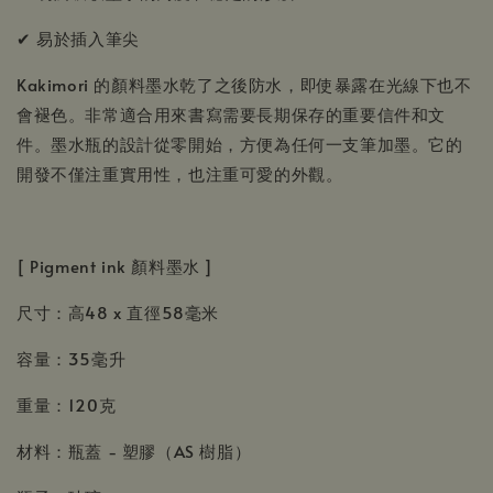
✔ 易於插入筆尖
Kakimori 的顏料墨水乾了之後防水，即使暴露在光線下也不
會褪色。非常適合用來書寫需要長期保存的重要信件和文
件。墨水瓶的設計從零開始，方便為任何一支筆加墨。它的
開發不僅注重實用性，也注重可愛的外觀。
[ Pigment ink 顏料墨水 ]
尺寸：高48 x 直徑58毫米
容量：35毫升
重量：120克
材料：瓶蓋 - 塑膠（AS 樹脂）