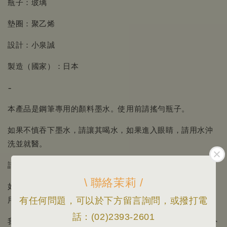
瓶子：玻璃
墊圈：聚乙烯
設計：小泉誠
製造（國家）：日本
-
本產品是鋼筆專用的顏料墨水。使用前請搖勻瓶子。
如果不慎吞下墨水，請讓其喝水，如果進入眼睛，請用水沖
洗並就醫。
請存放在遠離高溫、潮濕和陽光的地方。
\ 聯絡茉莉 /
如果筆尖的墨水變硬，可能會弄髒，無法書寫。請經常使
用，以防止墨水變乾。
有任何問題，可以於下方留言詢問，或撥打電
話：(02)2393-2601
我們沒有測試過 Kakimori 和 Inkstand 銷售的書寫工具以外