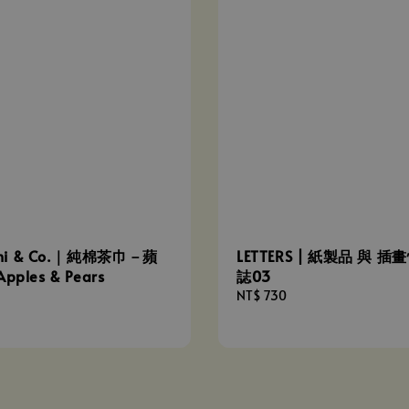
lini & Co.｜純棉茶巾－蘋
LETTERS | 紙製品 與 插
ples & Pears
誌03
Regular
NT$ 730
price