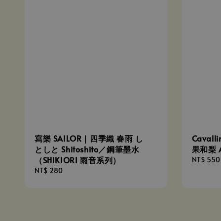
寫樂 SAILOR｜四季織 春雨 し
Caval
としと Shitoshito／鋼筆墨水
果和梨 Ap
（SHIKIORI 雨音系列）
Regular
NT$ 550
price
Regular
NT$ 280
price