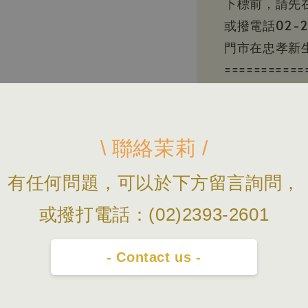
下標前，請先
或撥電話02-2
門市在忠孝新生
===========
上面的照片顏
切實品為主。
本賣場照片/
\ 聯絡茉莉 /
規格資料以原
有任何問題，可以於下方留言詢問，
或撥打電話：(02)2393-2601
- Contact us -