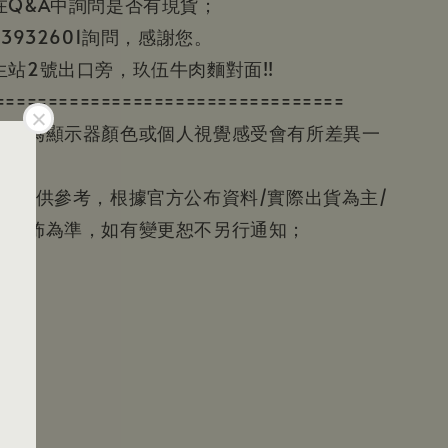
在Q&A中詢問是否有現貨；
3932601詢問，感謝您。
站2號出口旁，玖伍牛肉麵對面!!
=================================
色因為顯示器顏色或個人視覺感受會有所差異一
資訊僅供參考，根據官方公布資料/實際出貨為主/
廠公佈為準，如有變更恕不另行通知；