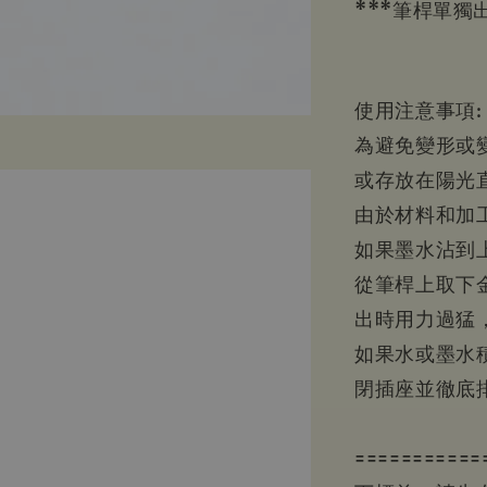
***筆桿單獨出
使用注意事項:
為避免變形或
或存放在陽光
由於材料和加
如果墨水沾到
從筆桿上取下
出時用力過猛
如果水或墨水
閉插座並徹底
===========