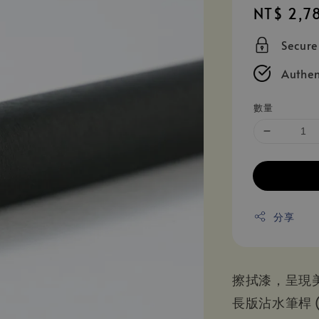
Regular
NT$ 2,7
price
Secur
Authen
數量
分享
擦拭漆，呈現
長版沾水筆桿 (