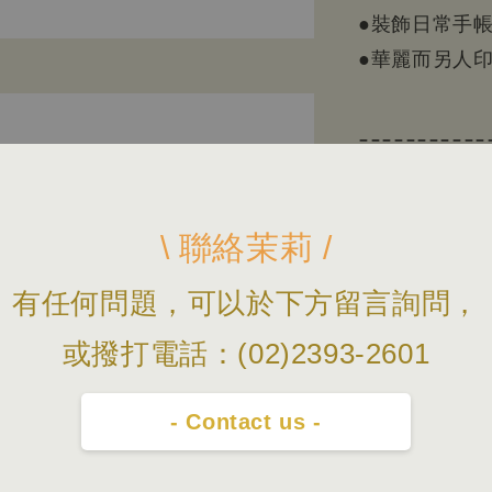
●裝飾日常手
●華麗而另人
===========
◆ 下標前，
02-23932
\ 聯絡茉莉 /
◆ 出貨時間
站2號出口附
有任何問題，可以於下方留言詢問，
◆ 照片會因
或撥打電話：(02)2393-2601
片/資訊僅供
- Contact us -