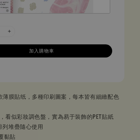
加入購物車
是一款薄膜貼纸，多種印刷圖案，每本皆有細緻配色
配色，看似彩妝調色盤，實為易于裝飾的PET貼紙
排列堆疊隨心使用
重覆黏貼