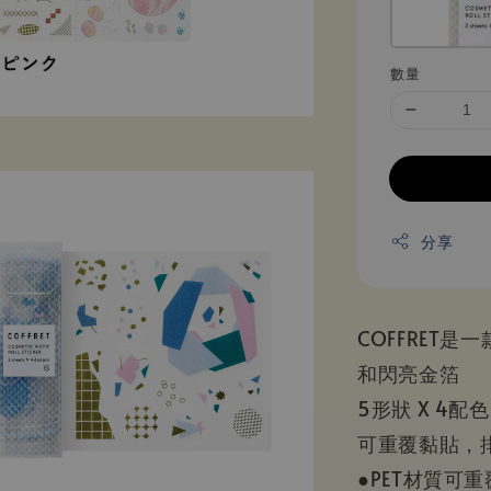
數量
分享
COFFRET
和閃亮金箔
5形狀 X 4
可重覆黏貼，
●PET材質可