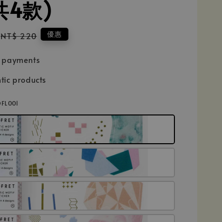
共4款)
Regular
優惠
NT$ 220
price
e payments
tic products
FL001