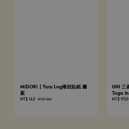
MIDORI | Yuru Log捲狀貼紙 圖
UNI 三菱
案
Toga 
Sale
NT$ 162
Regular
Regular
NT$ 950
NT$ 180
price
price
price