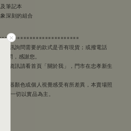
帳及筆記本
印象深刻的組合
==========================
請先私訊詢問需要的款式是否有現貨；或撥電話
601詢問，感謝您。
等賣場資訊請看首頁「關於我」，門市在忠孝新生
近
為顯示器顏色或個人視覺感受有所差異，本賣場照
參考，一切以實品為主。