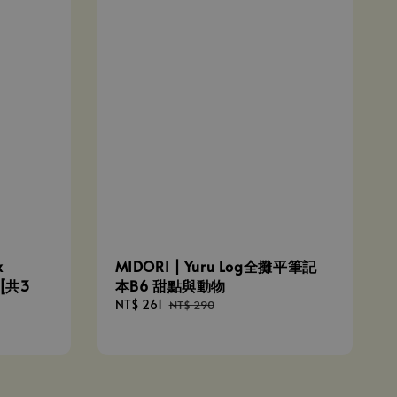
x
MIDORI | Yuru Log全攤平筆記
 [共3
本B6 甜點與動物
Sale
NT$ 261
Regular
NT$ 290
price
price