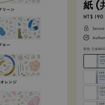
紙 (
Sale
NT$ 190
price
Secur
Authen
顏色
: 孔雀綠CO