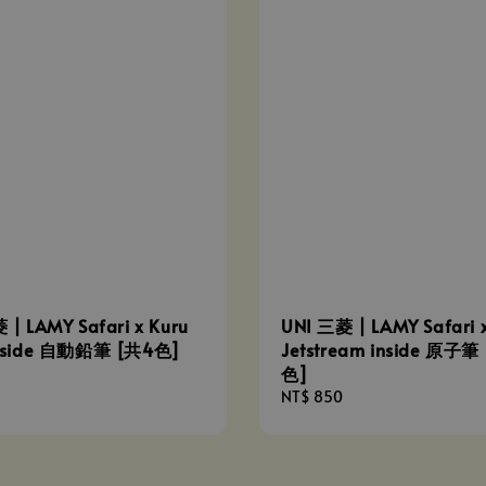
 | LAMY Safari x Kuru
UNI 三菱 | LAMY Safari 
inside 自動鉛筆 [共4色]
Jetstream inside 原子筆
色]
Regular
NT$ 850
price