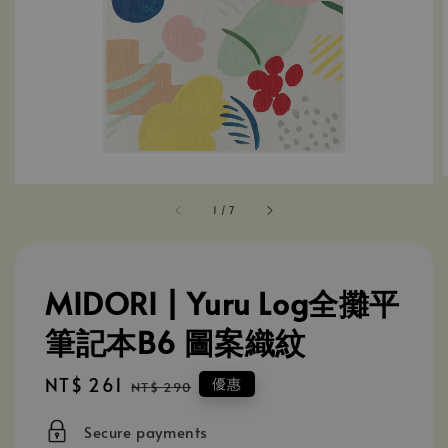
1
/
7
MIDORI | Yuru Log全攤平
筆記本B6 圖案織紋
Sale
NT$ 261
Regular
優惠
NT$ 290
price
price
Secure payments