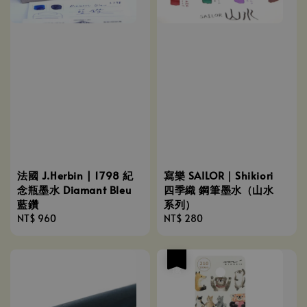
法國 J.Herbin | 1798 紀
寫樂 SAILOR｜Shikiori
念瓶墨水 Diamant Bleu
四季織 鋼筆墨水（山水
藍鑽
系列）
Regular
NT$ 960
Regular
NT$ 280
price
price
優惠