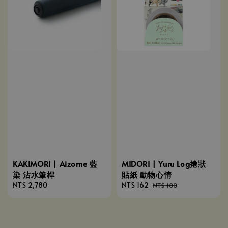
KAKIMORI | Aizome 藍
MIDORI | Yuru Log捲狀
染 沾水筆桿
貼紙 動物心情
Regular
NT$ 2,780
Sale
NT$ 162
Regular
NT$ 180
price
price
price