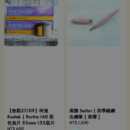
【效期27/09】柯達
寫樂 Sailor | 四季織鋼
Kodak | Portra 160 彩
尖鋼筆 [ 夜櫻 ]
色負片 35mm 135底片
Regular
NT$ 1,600
Regular
NT$ 600
price