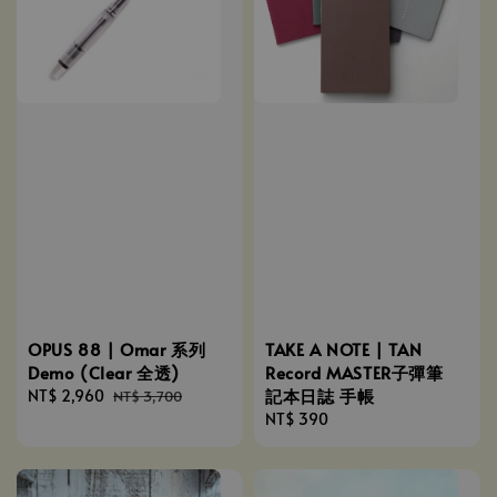
OPUS 88 | Omar 系列
TAKE A NOTE | TAN
Demo (Clear 全透)
Record MASTER子彈筆
記本日誌 手帳
Sale
NT$ 2,960
Regular
NT$ 3,700
price
price
Regular
NT$ 390
price