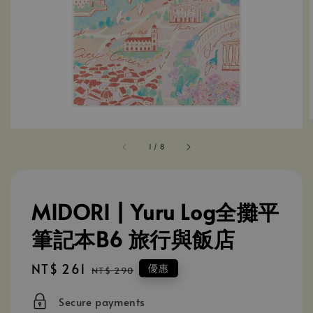
1
/
8
MIDORI | Yuru Log全攤平
筆記本B6 旅行與飯店
Sale
NT$ 261
Regular
優惠
NT$ 290
price
price
Secure payments