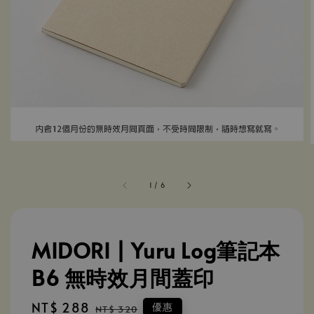
1
/
6
MIDORI | Yuru Log筆記本
B6 無時效月間蓋印
Sale
NT$ 288
Regular
優惠
NT$ 320