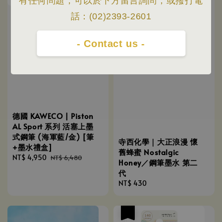
有任何問題，可以於下方留言詢問，或撥打電
話：(02)2393-2601
- Contact us -
德國 KAWECO | Piston
AL Sport 系列 活塞上墨
式鋼筆 (海軍藍/金) [筆
寺西化學｜大正浪漫 懷
+墨水禮盒]
舊蜂蜜 Nostalgic
Sale
NT$ 4,950
Regular
NT$ 6,480
Honey／鋼筆墨水 第二
price
price
代
Regular
NT$ 430
price
優惠