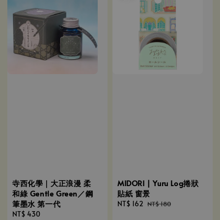
寺西化學｜大正浪漫 柔
MIDORI | Yuru Log捲狀
和綠 Gentle Green／鋼
貼紙 窗景
筆墨水 第一代
Sale
NT$ 162
Regular
NT$ 180
Regular
NT$ 430
price
price