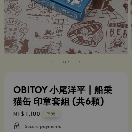
1
/
3
OB1TOY 小尾洋平 | 船乗
猫缶 印章套組 (共6顆)
Regular
NT$ 1,100
售完
price
Secure payments