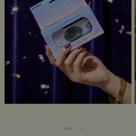
1
/
4