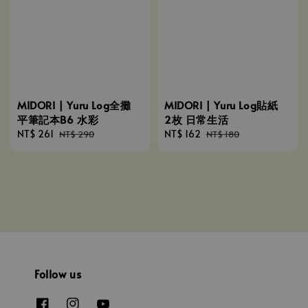
MIDORI | Yuru Log全攤
MIDORI | Yuru Log貼紙
平筆記本B6 水彩
2枚 日常生活
Sale
NT$ 261
Regular
Sale
NT$ 162
Regular
NT$ 290
NT$ 180
price
price
price
price
Follow us