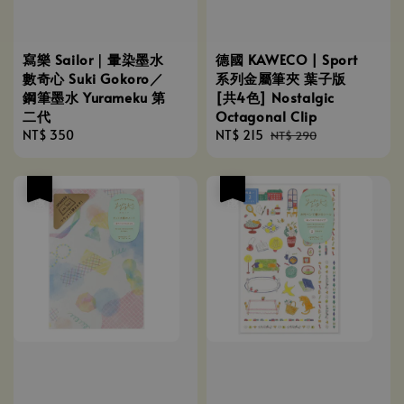
寫樂 Sailor｜暈染墨水
德國 KAWECO | Sport
數奇心 Suki Gokoro／
系列金屬筆夾 葉子版
鋼筆墨水 Yurameku 第
[共4色] Nostalgic
二代
Octagonal Clip
Regular
NT$ 350
Sale
NT$ 215
Regular
NT$ 290
price
price
price
優惠
優惠