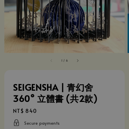
1
/
6
SEIGENSHA | 青幻舍
360° 立體書 (共2款)
Regular
NT$ 840
price
Secure payments