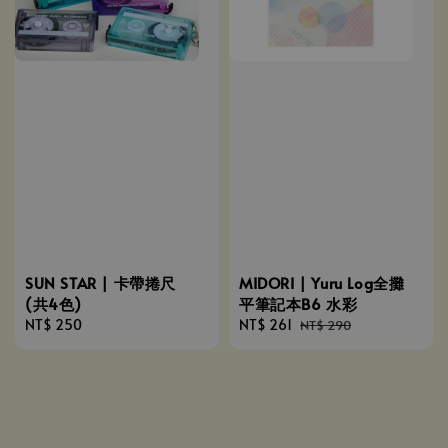
SUN STAR | 卡帶捲尺
MIDORI | Yuru Log全攤
(共4色)
平筆記本B6 水彩
Regular
NT$ 250
Sale
NT$ 261
Regular
NT$ 290
price
price
price