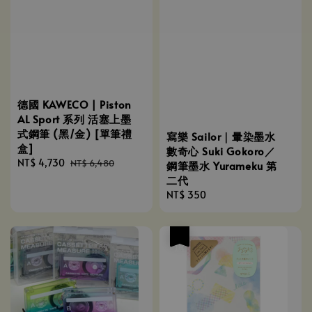
德國 KAWECO | Piston
AL Sport 系列 活塞上墨
式鋼筆 (黑/金) [單筆禮
寫樂 Sailor｜暈染墨水
盒]
數奇心 Suki Gokoro／
Sale
NT$ 4,730
Regular
NT$ 6,480
鋼筆墨水 Yurameku 第
price
price
二代
Regular
NT$ 350
price
優惠