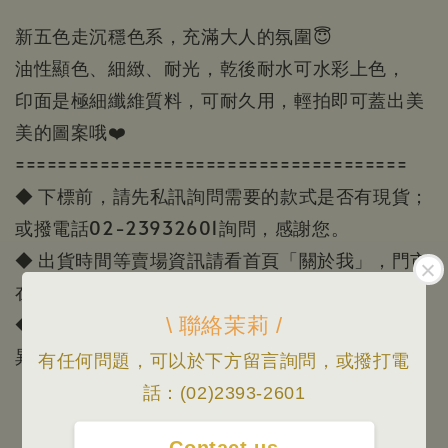
新五色走沉穩色系，充滿大人的氛圍😇
油性顯色、細緻、耐光，乾後耐水可水彩上色，
印面是極細纖維質料，可耐久用，輕拍即可蓋出美
美的圖案哦❤️
=====================================
◆ 下標前，請先私訊詢問需要的款式是否有現貨；
或撥電話02-23932601詢問，感謝您。
◆ 出貨時間等賣場資訊請看首頁「關於我」，門市
在忠孝新生站2號出口附近
◆ 照片會因為顯示器顏色或個人視覺感受有所差
\ 聯絡茉莉 /
異，本賣場照片/資訊僅供參考，一切以實品為主。
有任何問題，可以於下方留言詢問，或撥打電
話：(02)2393-2601
- Contact us -