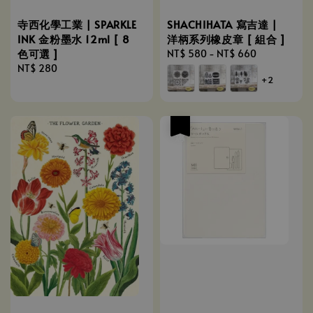
寺西化學工業 | SPARKLE
SHACHIHATA 寫吉達 |
INK 金粉墨水 12ml [ 8
洋柄系列橡皮章 [ 組合 ]
色可選 ]
Regular
NT$ 580
-
NT$ 660
Regular
NT$ 280
price
+2
price
優惠