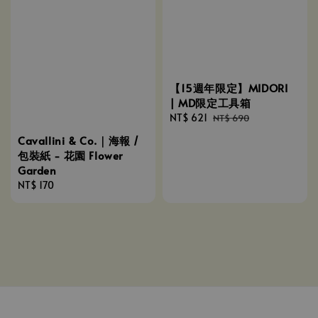
【15週年限定】MIDORI
| MD限定工具箱
Sale
NT$ 621
Regular
NT$ 690
price
price
Cavallini & Co.｜海報 /
包裝紙 - 花園 Flower
Garden
Regular
NT$ 170
price