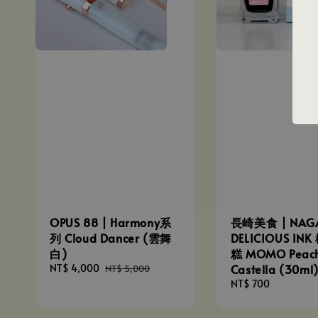
OPUS 88 | Harmony系
長崎美食 | NAGA
列 Cloud Dancer (雲舞
DELICIOUS IN
白)
糕 MOMO Peac
Sale
NT$ 4,000
Regular
Castella (30ml
NT$ 5,000
price
price
Regular
NT$ 700
price