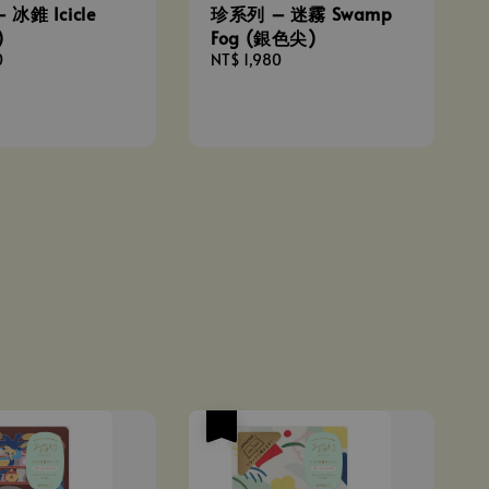
冰錐 Icicle
珍系列 – 迷霧 Swamp
)
Fog (銀色尖)
0
Regular
NT$ 1,980
price
優惠