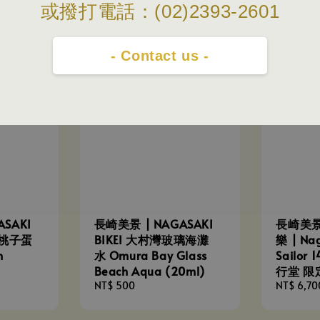
或撥打電話：(02)2393-2601
- Contact us -
SAKI
長崎美景 | NAGASAKI
長崎美景
K 桃子蛋
BIKEI 大村灣玻璃海灘
樂 | Nag
h
水 Omura Bay Glass
Sailor
)
Beach Aqua (20ml)
行堂 限
Regular
NT$ 500
Regular
NT$ 6,70
price
price