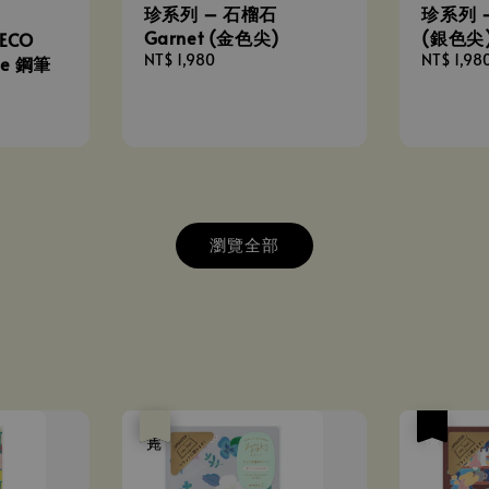
珍系列 – 石榴石
珍系列 – 
Garnet (金色尖)
(銀色尖
ECO
Regular
NT$ 1,980
Regular
NT$ 1,98
se 鋼筆
price
price
瀏覽全部
優惠
售完
優惠