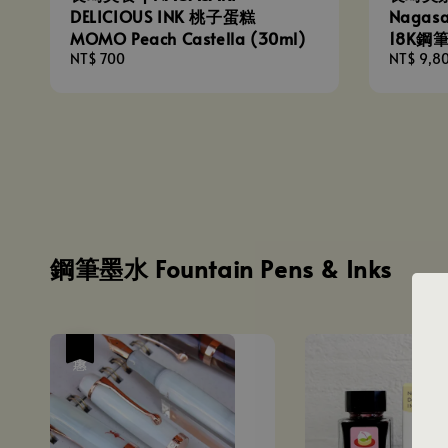
DELICIOUS INK 桃子蛋糕
Nagasak
MOMO Peach Castella (30ml)
18K鋼
Regular
NT$ 700
Regular
NT$ 9,8
price
price
鋼筆墨水 Fountain Pens & Inks
優惠