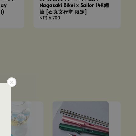
ay
Nagasaki Bikei x Sailor 14K鋼
l)
筆 [石丸文行堂 限定]
Regular
NT$ 6,700
price