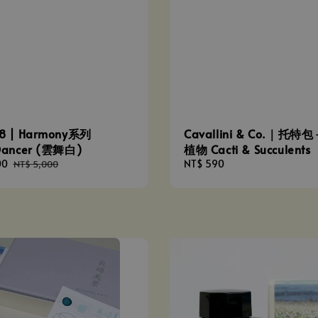
8 | Harmony系列
Cavallini & Co.｜托
Dancer (雲舞白)
植物 Cacti & Succulents
00
Regular
Regular
NT$ 590
NT$ 5,000
price
price