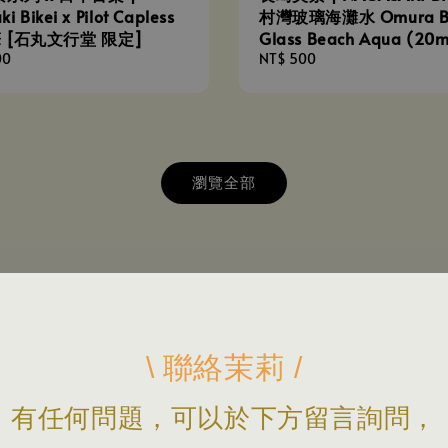
i Bikei x Pilot Capless
村灣玻璃海灘水 Omura B
筆 [石丸文行堂 限定]
Glass Beach Aqua (20m
00
Regular
NT$ 500
price
瀏覽全部
\ 聯絡茉莉 /
有任何問題，可以於下方留言詢問，