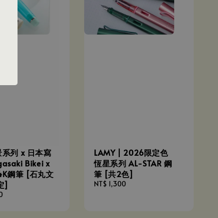
系列 x 日本寫
LAMY | 2026限定色
asaki Bikei x
恆星系列 AL-STAR 鋼
 14K鋼筆 [石丸文
筆 [共2色]
定]
Regular
NT$ 1,300
price
0