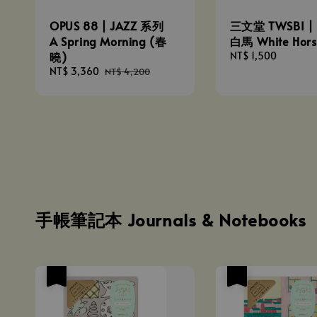
OPUS 88 | JAZZ 系列
三文堂 TWSBI | 
A Spring Morning (春
白馬 White Hor
曉)
Regular
NT$ 1,500
price
Sale
NT$ 3,360
Regular
NT$ 4,200
price
price
手帳筆記本 Journals & Notebooks
優惠
優惠