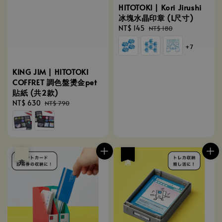
HITOTOKI | Kori Jirushi
冰塊水晶印章 (L尺寸)
Sale
NT$ 145
Regular
NT$ 180
price
price
+7
KING JIM | HITOTOKI
COFFRET 調色盤燙金pet
貼紙 (共2款)
Sale
NT$ 630
Regular
NT$ 790
price
price
優惠
售完
優惠