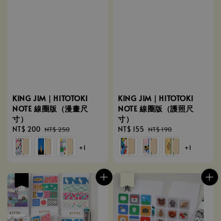
KING JIM｜HITOTOKI
KING JIM｜HITOTOKI
NOTE 線圈版（漫畫尺
NOTE 線圈版（護照尺
寸）
寸）
Sale
NT$ 200
Regular
Sale
NT$ 155
Regular
NT$ 250
NT$ 190
price
price
price
price
+1
+1
優惠
優惠
售完