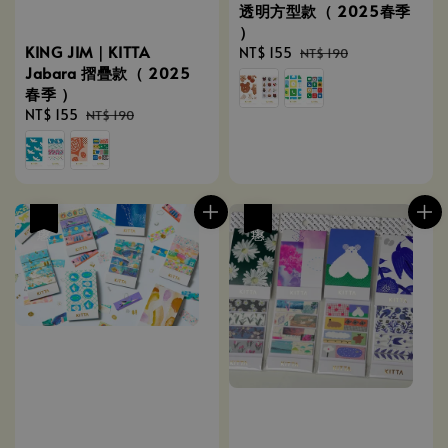
透明方型款（ 2025春季
）
KING JIM｜KITTA
Sale
NT$ 155
Regular
NT$ 190
Jabara 摺疊款（ 2025
price
price
春季 ）
Sale
NT$ 155
Regular
NT$ 190
price
price
優惠
優惠