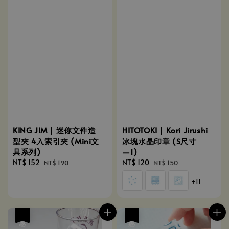
KING JIM | 迷你文件造
HITOTOKI | Kori Jirushi
型夾 4入索引夾 (Mini文
冰塊水晶印章 (S尺寸
具系列)
―1)
Sale
NT$ 152
Regular
Sale
NT$ 120
Regular
NT$ 190
NT$ 150
price
price
price
price
+11
優惠
優惠