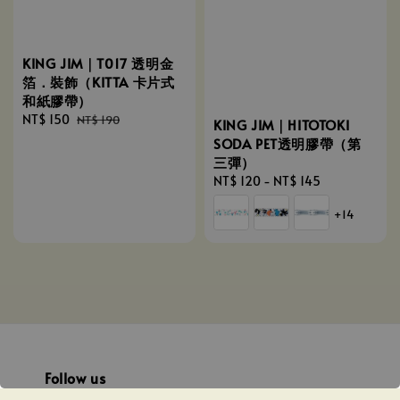
KING JIM｜T017 透明金
箔．裝飾（KITTA 卡片式
和紙膠帶）
Sale
NT$ 150
Regular
NT$ 190
KING JIM｜HITOTOKI
price
price
SODA PET透明膠帶（第
三彈）
Regular
NT$ 120
-
NT$ 145
price
+14
Follow us