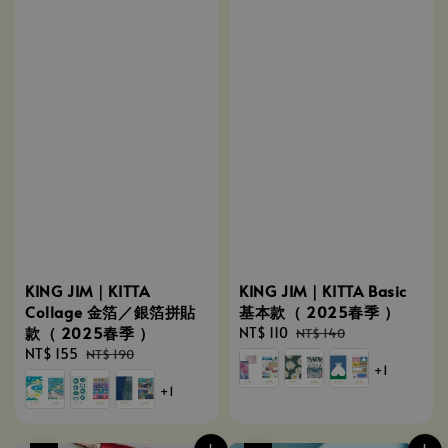
KING JIM｜KITTA
KING JIM｜KITTA Basic
Collage 金箔／銀箔拼貼
基本款（ 2025春季 ）
款（ 2025春季 ）
Sale
NT$ 110
Regular
NT$ 140
Sale
NT$ 155
Regular
price
price
NT$ 190
+1
price
price
+1