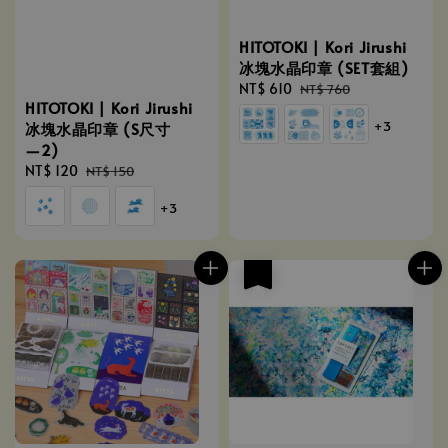
HITOTOKI | Kori Jirushi
冰塊水晶印章 (SET套組)
Sale
NT$ 610
Regular
NT$ 760
HITOTOKI | Kori Jirushi
price
price
+3
冰塊水晶印章 (S尺寸
―2)
Sale
NT$ 120
Regular
NT$ 150
price
price
+3
優惠