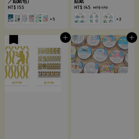
／貼紙包）
貼紙
Regular
NT$ 155
Sale
NT$ 145
Regular
NT$ 170
price
price
price
+5
+2
優惠