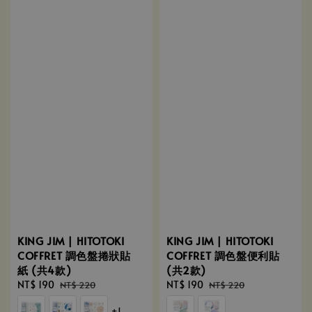
KING JIM | HITOTOKI
KING JIM | HITOTOKI
COFFRET 調色盤捲狀貼
COFFRET 調色盤便利貼
紙 (共4款)
(共2款)
Sale
NT$ 190
Regular
Sale
NT$ 190
Regular
NT$ 220
NT$ 220
price
price
price
price
+1