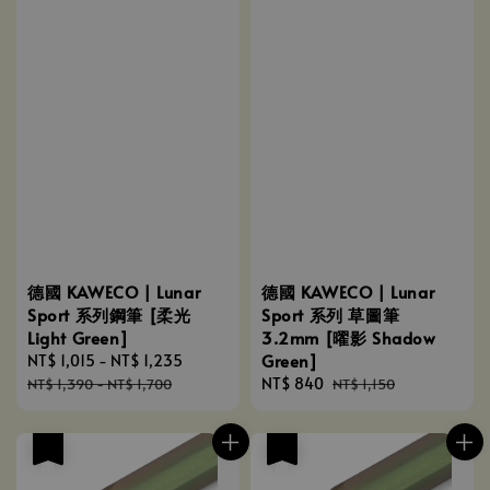
德國 KAWECO | Lunar
德國 KAWECO | Lunar
Sport 系列鋼筆 [柔光
Sport 系列 草圖筆
Light Green]
3.2mm [曜影 Shadow
Green]
Sale
NT$ 1,015
-
NT$ 1,235
Regular
price
price
Sale
NT$ 840
Regular
NT$ 1,390
-
NT$ 1,700
NT$ 1,150
price
price
優惠
優惠