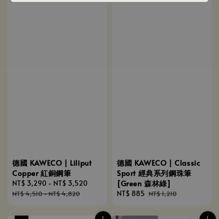
德國 KAWECO | Liliput
德國 KAWECO | Classic
Copper 紅銅鋼筆
Sport 經典系列鋼珠筆
[Green 森林綠]
Sale
NT$ 3,290
-
NT$ 3,520
Regular
price
price
Sale
NT$ 885
Regular
NT$ 4,510
-
NT$ 4,820
NT$ 1,210
price
price