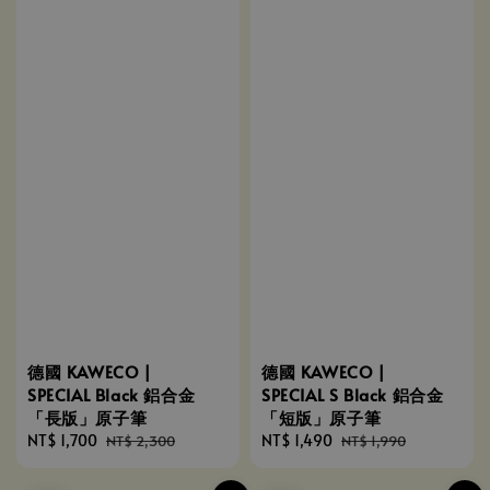
德國 KAWECO |
德國 KAWECO |
SPECIAL Black 鋁合金
SPECIAL S Black 鋁合金
「長版」原子筆
「短版」原子筆
Sale
NT$ 1,700
Regular
Sale
NT$ 1,490
Regular
NT$ 2,300
NT$ 1,990
price
price
price
price