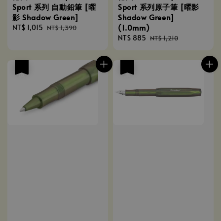
Sport 系列 自動鉛筆 [曜
Sport 系列原子筆 [曜影
影 Shadow Green]
Shadow Green]
(1.0mm)
Sale
NT$ 1,015
Regular
NT$ 1,390
price
price
Sale
NT$ 885
Regular
NT$ 1,210
price
price
優惠
優惠