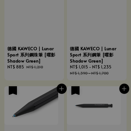
德國 KAWECO | Lunar
德國 KAWECO | Lunar
Sport 系列鋼珠筆 [曜影
Sport 系列鋼筆 [曜影
Shadow Green]
Shadow Green]
Sale
NT$ 885
Regular
Sale
NT$ 1,015
-
NT$ 1,235
Regular
NT$ 1,210
price
price
price
price
NT$ 1,390
-
NT$ 1,700
優惠
優惠