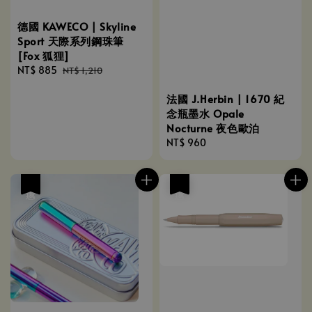
德國 KAWECO | Skyline
Sport 天際系列鋼珠筆
[Fox 狐狸]
Sale
NT$ 885
Regular
NT$ 1,210
price
price
法國 J.Herbin | 1670 紀
念瓶墨水 Opale
Nocturne 夜色歐泊
Regular
NT$ 960
price
優惠
優惠