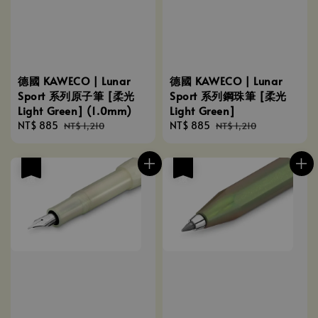
德國 KAWECO | Lunar
德國 KAWECO | Lunar
Sport 系列原子筆 [柔光
Sport 系列鋼珠筆 [柔光
Light Green] (1.0mm)
Light Green]
Sale
NT$ 885
Regular
Sale
NT$ 885
Regular
NT$ 1,210
NT$ 1,210
price
price
price
price
優惠
優惠