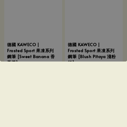
德國 KAWECO |
德國 KAWECO |
Frosted Sport 果凍系列
Frosted Sport 果凍系列
鋼筆 [Sweet Banana 香
鋼筆 [Blush Pitaya 淺粉
蕉黃]
紅]
Sale
NT$ 1,015
-
NT$ 1,235
Regular
Sale
NT$ 1,015
-
NT$ 1,235
Regular
price
price
price
price
NT$ 1,390
-
NT$ 1,700
NT$ 1,390
-
NT$ 1,700
優惠
優惠
售完