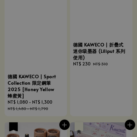
德國 KAWECO | 折疊式
迷你吸墨器 (Liliput 系列
使用)
Sale
NT$ 230
Regular
NT$ 310
price
price
德國 KAWECO | Sport
Collection 限定鋼筆
2025 [Honey Yellow
蜂蜜黃]
Sale
NT$ 1,080
-
NT$ 1,300
Regular
price
price
NT$ 1,480
-
NT$ 1,790
優惠
售完