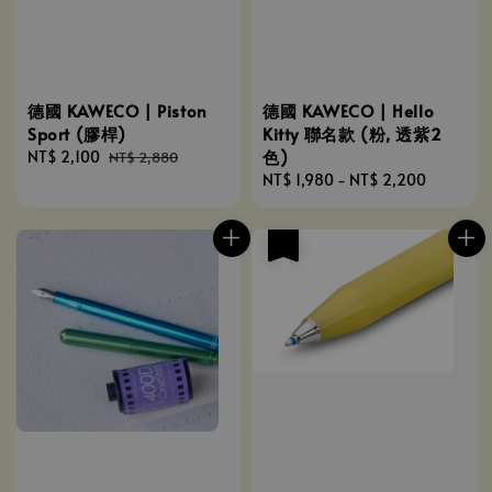
德國 KAWECO | Hello
德國 KAWECO | Piston
Kitty 聯名款 (粉, 透紫2
Sport (膠桿)
色)
Sale
NT$ 2,100
Regular
NT$ 2,880
Regular
NT$ 1,980
-
NT$ 2,200
price
price
price
優惠