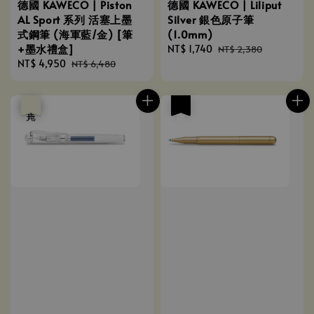
德國 KAWECO | Piston
德國 KAWECO | Liliput
AL Sport 系列 活塞上墨
Silver 銀色原子筆
式鋼筆 (海軍藍/金) [筆
(1.0mm)
+墨水禮盒]
Sale
NT$ 1,740
Regular
NT$ 2,380
Sale
NT$ 4,950
Regular
price
price
NT$ 6,480
price
price
優惠
售完
優惠