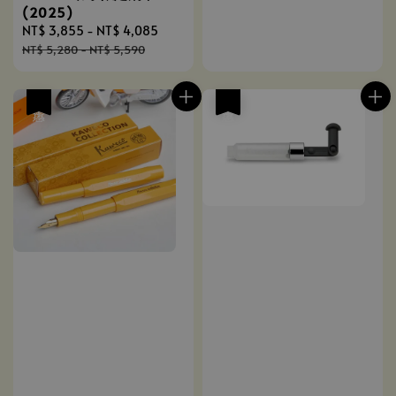
(2025)
Sale
NT$ 3,855
-
NT$ 4,085
Regular
price
price
NT$ 5,280
-
NT$ 5,590
優惠
優惠