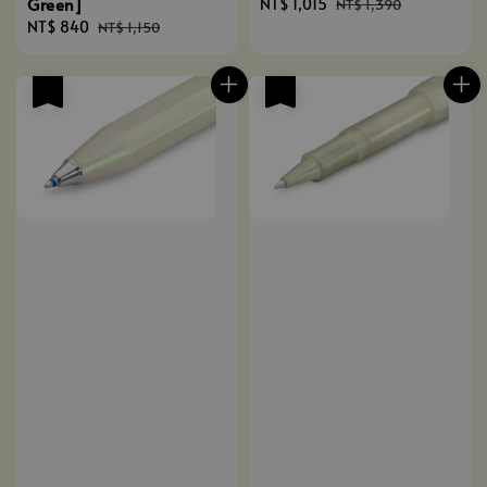
Green]
Sale
NT$ 1,015
Regular
NT$ 1,390
Sale
NT$ 840
Regular
price
price
NT$ 1,150
price
price
優惠
優惠