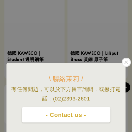
德國 KAWECO |
德國 KAWECO | Liliput
Student 透明鋼筆
Brass 黃銅 原子筆
(1.0mm)
Sale
NT$ 1,645
-
NT$ 1,865
Regular
price
price
Sale
NT$ 2,280
Regular
NT$ 2,250
-
NT$ 2,550
NT$ 3,120
\ 聯絡茉莉 /
price
price
有任何問題，可以於下方留言詢問，或撥打電
優惠
優惠
話：(02)2393-2601
- Contact us -