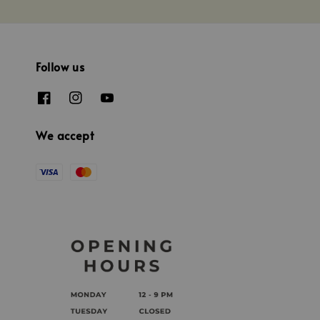
Follow us
We accept