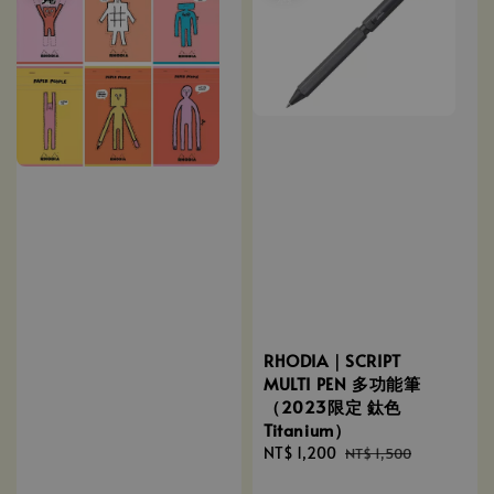
RHODIA｜SCRIPT
MULTI PEN 多功能筆
（2023限定 鈦色
Titanium）
Sale
NT$ 1,200
Regular
NT$ 1,500
price
price