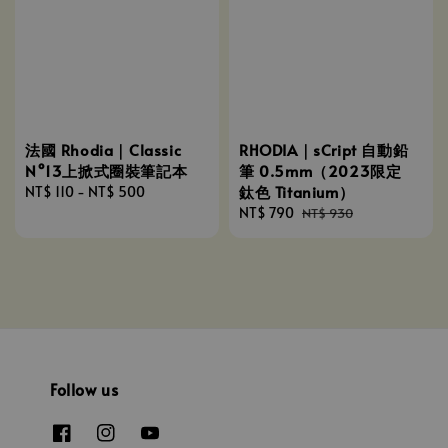
法國 Rhodia｜Classic
RHODIA｜sCript 自動鉛
N°13上掀式圈裝筆記本
筆 0.5mm（2023限定
鈦色 Titanium）
Regular
NT$ 110
-
NT$ 500
price
Sale
NT$ 790
Regular
NT$ 930
price
price
Follow us