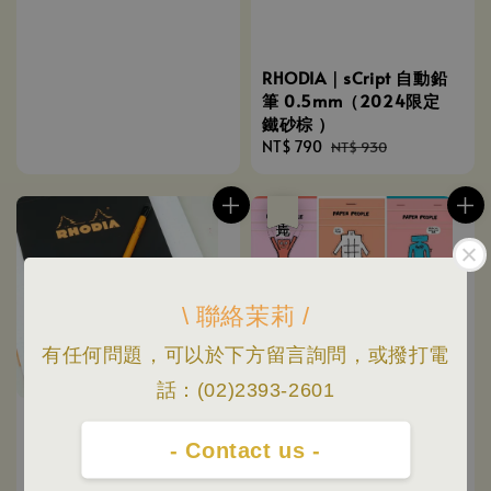
RHODIA｜sCript 自動鉛
筆 0.5mm（2024限定
鐵砂棕 ）
Sale
NT$ 790
Regular
NT$ 930
price
price
優惠
售完
\ 聯絡茉莉 /
有任何問題，可以於下方留言詢問，或撥打電
話：(02)2393-2601
- Contact us -