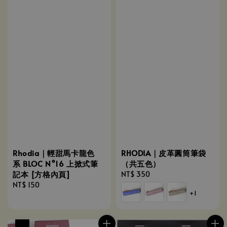
Rhodia｜輕甜馬卡龍色
RHODIA｜皮革圓筒筆袋
系 BLOC N°16 上掀式筆
（共五色）
記本 [方格內頁]
Regular
NT$ 350
Regular
NT$ 150
price
+1
price
優惠