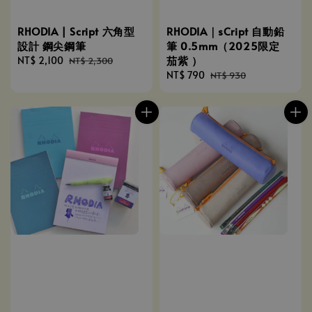
RHODIA | Script 六角型
RHODIA｜sCript 自動鉛
設計 鋼尖鋼筆
筆 0.5mm（2025限定
茄紫 ）
Sale
NT$ 2,100
Regular
NT$ 2,300
price
price
Sale
NT$ 790
Regular
NT$ 930
price
price