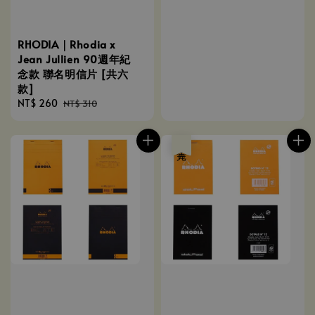
RHODIA｜Rhodia x
Jean Jullien 90週年紀
念款 聯名明信片 [共六
款]
Sale
NT$ 260
Regular
NT$ 310
price
price
售完