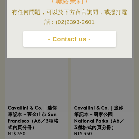
\ 聯絡茉莉 /
有任何問題，可以於下方留言詢問，或撥打電
話：(02)2393-2601
- Contact us -
Cavallini & Co.｜迷你
Cavallini & Co.｜迷你
筆記本－舊金山市 San
筆記本－國家公園
Francisco（A6／3種格
National Parks（A6／
式內頁分冊）
3種格式內頁分冊）
Regular
NT$ 350
Regular
NT$ 350