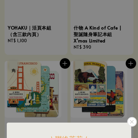
什物 A Kind of Cafe |
YOHAKU｜活頁本組
聖誕隨身筆記本組
（含三款內頁）
X’mas Limited
Regular
NT$ 1,100
Regular
NT$ 390
price
price
售完
售完