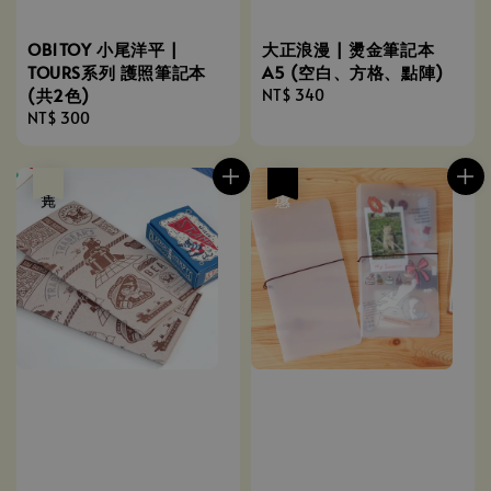
OB1TOY 小尾洋平 |
大正浪漫 | 燙金筆記本
TOURS系列 護照筆記本
A5 (空白、方格、點陣)
(共2色)
Regular
NT$ 340
Regular
NT$ 300
price
price
售完
優惠