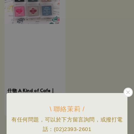
什物 A Kind of Cafe |
特殊雙色節慶印台
Festive Limited (共8款)
\ 聯絡茉莉 /
Regular
NT$ 89
price
有任何問題，可以於下方留言詢問，或撥打電
話：(02)2393-2601