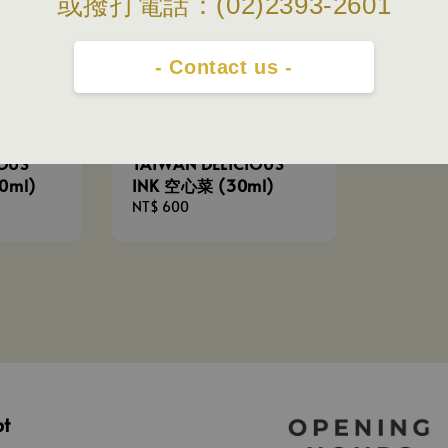
或撥打電話：(02)2393-2601
- Contact us -
|
台灣好吃的墨水 |
OUS
TAIWAN DELICIOUS
0ml)
INK 空心菜 (30ml)
Regular
NT$ 600
price
pt