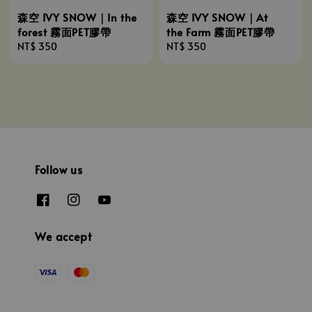
森空 IVY SNOW｜In the
森空 IVY SNOW｜At
forest 霧面PET膠帶
the Farm 霧面PET膠帶
Regular
NT$ 350
Regular
NT$ 350
price
price
Follow us
We accept