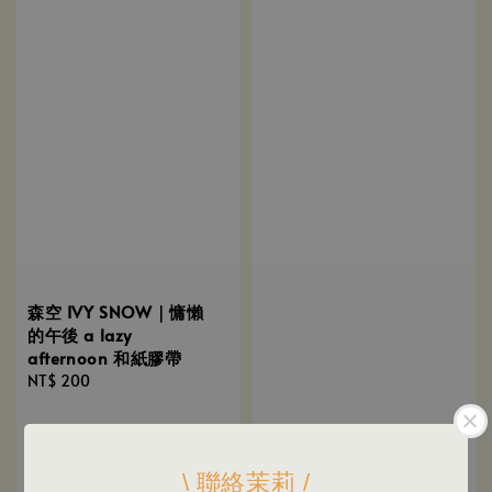
森空 IVY SNOW｜慵懶
的午後 a lazy
afternoon 和紙膠帶
Regular
NT$ 200
price
森空 IVY SNOW｜The
Forest Kitchen 森林廚房
\ 聯絡茉莉 /