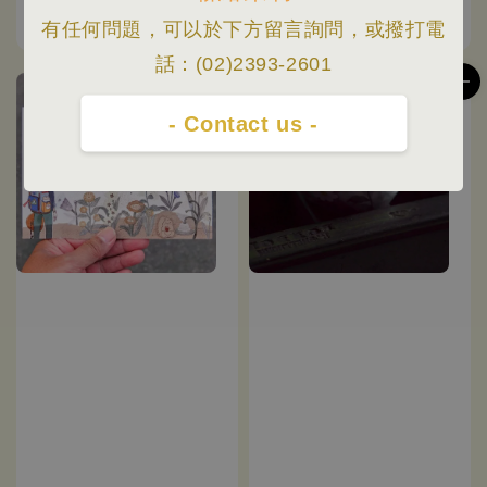
PET紙膠帶
Regular
NT$ 350
有任何問題，可以於下方留言詢問，或撥打電
price
話：(02)2393-2601
售完
售完
- Contact us -