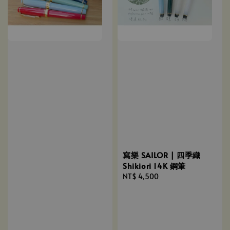
寫樂 SAILOR | 四季織
Shikiori 14K 鋼筆
Regular
NT$ 4,500
price