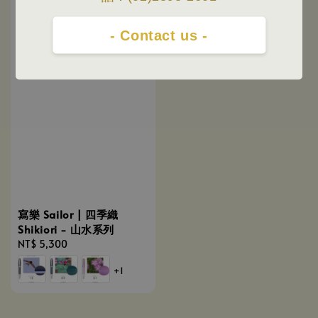
- Contact us -
寫樂 Sailor | 四季織
Shikiori - 山水系列
Regular
NT$ 5,300
price
+1