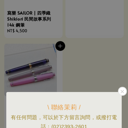
寫樂 SAILOR | 四季織
Shikiori 民間故事系列
14k 鋼筆
Regular
NT$ 4,500
price
\ 聯絡茉莉 /
有任何問題，可以於下方留言詢問，或撥打電
話：(02)2393-2601