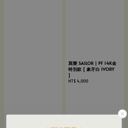
寫樂 SAILOR | PF 14K金
特別款 [ 象牙白 IVORY
]
Regular
NT$ 4,000
price
寫樂 SAILOR | PROFIT
light 14K金鋼筆 (閃爍