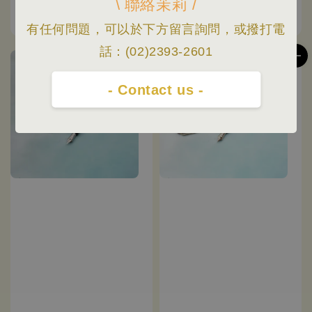
\ 聯絡茉莉 /
紅)
Regular
NT$ 3,600
-
NT$ 4,000
有任何問題，可以於下方留言詢問，或撥打電
price
話：(02)2393-2601
- Contact us -