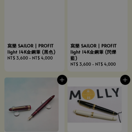
寫樂 SAILOR | PROFIT
寫樂 SAILOR | PROFIT
light 14K金鋼筆 (黑色)
light 14K金鋼筆 (閃爍
藍)
Regular
NT$ 3,600
-
NT$ 4,000
price
Regular
NT$ 3,600
-
NT$ 4,000
price