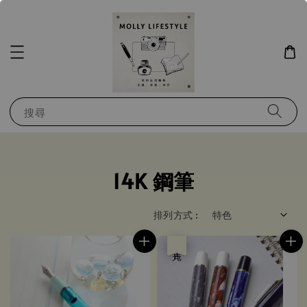
搜尋
14K 鋼筆
排列方式 :
優惠
售完