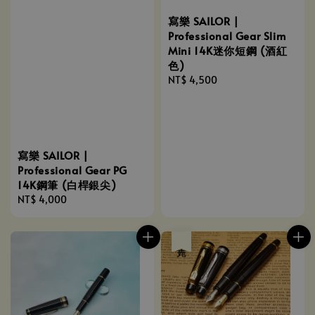
寫樂 SAILOR |
Professional Gear Slim
Mini 14K迷你短鋼 (酒紅
色)
Regular
NT$ 4,500
price
寫樂 SAILOR |
Professional Gear PG
14K鋼筆 (白桿銀尖)
Regular
NT$ 4,000
price
售完