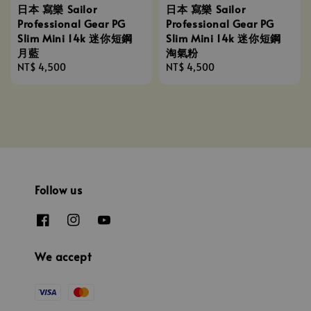
日本 寫樂 Sailor
日本 寫樂 Sailor
Professional Gear PG
Professional Gear PG
Slim Mini 14k 迷你短鋼
Slim Mini 14k 迷你短鋼
月藍
淘氣粉
Regular
NT$ 4,500
Regular
NT$ 4,500
price
price
Follow us
We accept