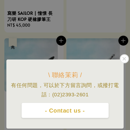
寫樂 SAILOR | 憧憬 長
刀研 KOP 硬橡膠筆王
Regular
NT$ 45,000
price
售完
\ 聯絡茉莉 /
有任何問題，可以於下方留言詢問，或撥打電
話：(02)2393-2601
- Contact us -