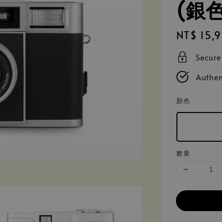
(銀色
Regular
NT$ 15,
price
Secur
Authen
顏色
數量