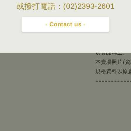
9) Lomogr
或撥打電話：(02)2393-2601
10) 《The L
11) QR Cod
- Contact us -
===========
上面的照片顏
切實品為主。
本賣場照片/
規格資料以原
===========