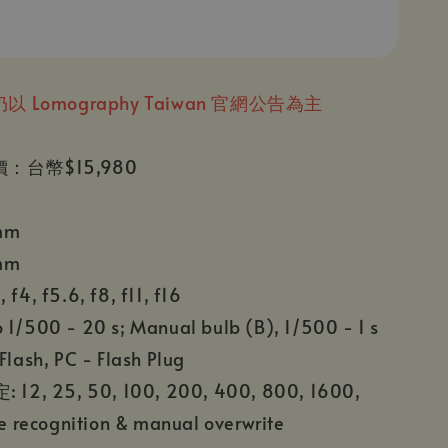
仍以
Lomography Taiwan 官網公告為主
價：
台幣$15,980
mm
mm
4, f5.6, f8, f11, f16
/500 - 20 s; Manual bulb (B), 1/500 - 1 s
 Flash, PC - Flash Plug
12, 25, 50, 100, 200, 400, 800, 1600,
 recognition & manual overwrite