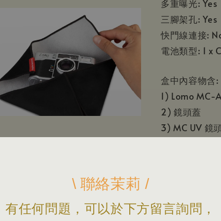
多重曝光: Yes
三腳架孔: Yes
快門線連接: N
電池類型: 1 x 
盒中內容物含:
1) Lomo M
2) 鏡頭蓋
3) MC UV 
4) 專用相機
5) 可拆式皮
6) Splitzer
\ 聯絡茉莉 /
7) 彩色閃光
8) 1 × CR2 
有任何問題，可以於下方留言詢問，