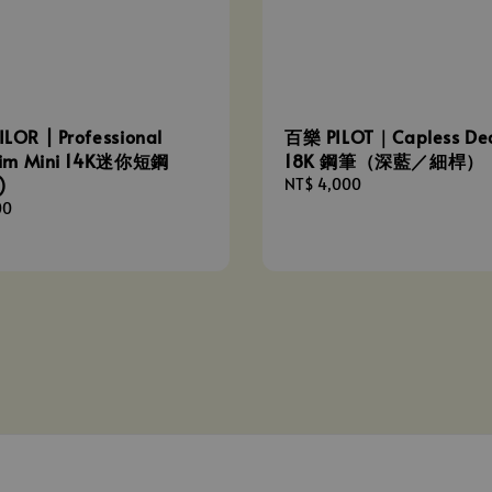
LOR | Professional
百樂 PILOT｜Capless De
lim Mini 14K迷你短鋼
18K 鋼筆（深藍／細桿）
)
Regular
NT$ 4,000
price
00