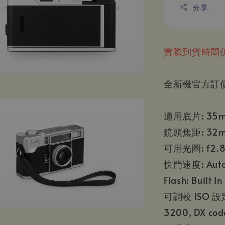
分享
實際到貨時間
全新機官方訂
適用底片: 35
鏡頭焦距: 32
可用光圈: f2.8, f
快門速度: Auto 1
Flash: Built In
可調較 ISO 設定: 
3200, DX code