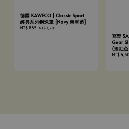
德國 KAWECO | Classic Sport
經典系列鋼珠筆 [Navy 海軍藍]
Sale
NT$ 885
Regular
NT$ 1,210
price
price
寫樂 SAI
Gear S
(酒紅色
Regular
NT$ 4,5
price