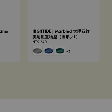
cimo
HIGHTIDE｜Marbled 大理石紋
美耐皿置物盤（圓形／L）
Regular
NT$ 240
price
+3