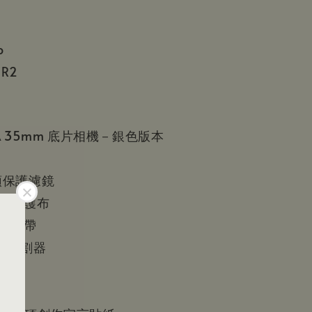
o
CR2
C-A 35mm 底片相機－銀色版本
鏡頭保護濾鏡
包裹保護布
革手腕帶
 影像分割器
燈濾片
電池