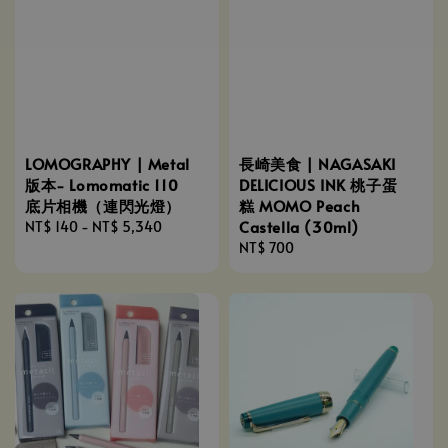
LOMOGRAPHY | Metal
長崎美食 | NAGASAKI
版本- Lomomatic 110
DELICIOUS INK 桃子蛋
底片相機（連閃光燈）
糕 MOMO Peach
Castella (30ml)
Regular
NT$ 140
-
NT$ 5,340
price
Regular
NT$ 700
price