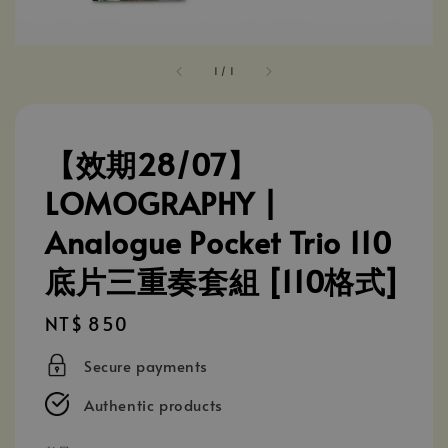
1
/
1
【效期28/07】
LOMOGRAPHY |
Analogue Pocket Trio 110
底片三重奏套組 [110格式]
Regular
NT$ 850
price
Secure payments
Authentic products