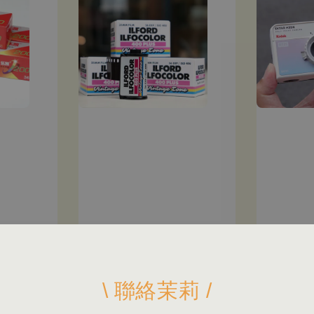
\ 聯絡茉莉 /