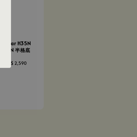
| Ektar H35N
DITION 半格底
0
-
NT$ 2,590