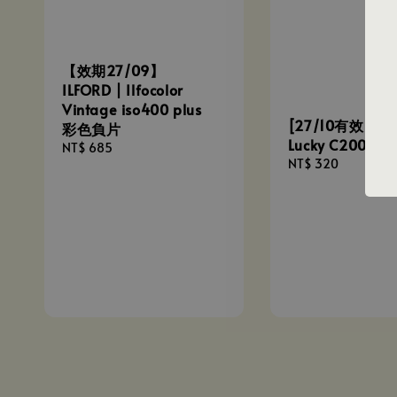
【效期27/09】
ILFORD | Ilfocolor
Vintage iso400 plus
[27/10有效] 樂凱
彩色負片
Lucky C200 
Regular
NT$ 685
Regular
NT$ 320
price
price