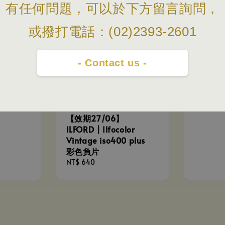
有任何問題，可以於下方留言詢問，
或撥打電話：(02)2393-2601
- Contact us -
 |
KODAK 
彩色負片
BT21 E
片相機
Regular
NT$ 1,95
price
【效期27/06】
ILFORD | Ilfocolor
Vintage iso400 plus
彩色負片
Regular
NT$ 640
price