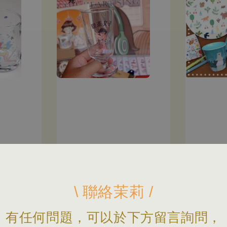
\ 聯絡茉莉 /
點點陳 Point Chen | 喫
茶女子果汁玻璃杯
有任何問題，可以於下方留言詢問，
Regular
NT$ 350