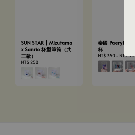
SUN STAR | Mizutama
泰國 Paerytopi
x Sanrio 杯型筆筒（共
杯
三款）
Regular
NT$ 350
-
NT$ 37
price
Regular
NT$ 250
price