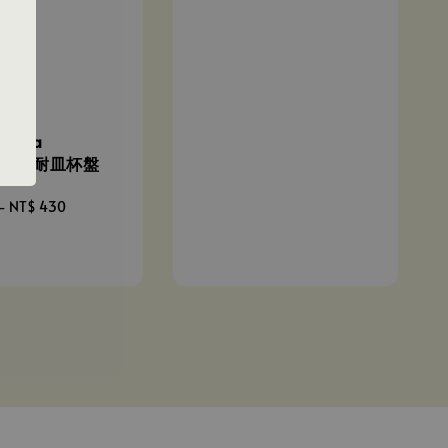
price
zyca
cts| 美耐皿杯盤
-
NT$ 430