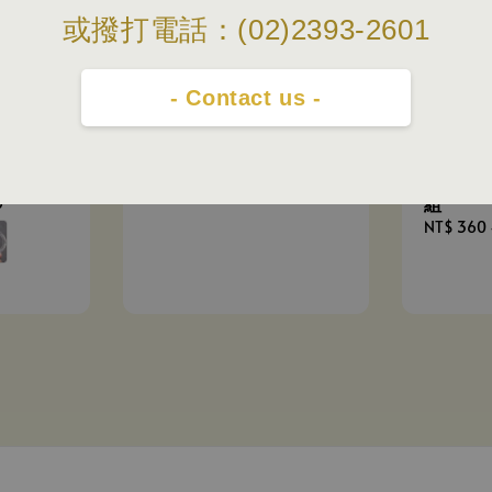
price
或撥打電話：(02)2393-2601
- Contact us -
a | 玻璃
表現社Co
Produ
組
0
Regular
NT$ 360
price