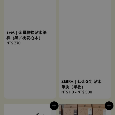
E+M｜金屬拼接沾水筆
桿（黑／桃花心木）
Regular
NT$ 370
price
ZEBRA｜鈦金G尖 沾水
筆尖（單枚）
Regular
NT$ 110
-
NT$ 500
price