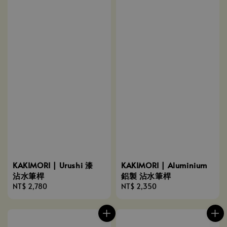
KAKIMORI | Urushi 漆
KAKIMORI | Aluminium
沾水筆桿
鋁製 沾水筆桿
Regular
NT$ 2,780
Regular
NT$ 2,350
price
price