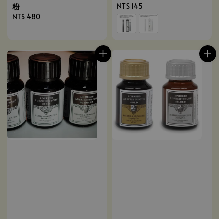
粉
Regular
NT$ 145
Regular
NT$ 480
price
price