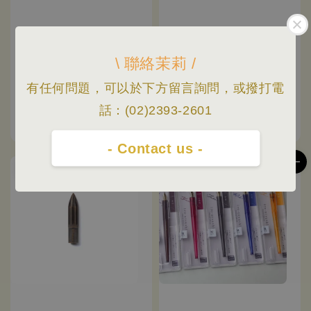
\ 聯絡茉莉 /
有任何問題，可以於下方留言詢問，或撥打電
KAKIMORI | 不鏽鋼 沾
KAKIMORI | Brass 黃銅
水筆尖
沾水筆尖
話：(02)2393-2601
Regular
NT$ 1,700
Regular
NT$ 1,700
price
price
- Contact us -
售完
售完