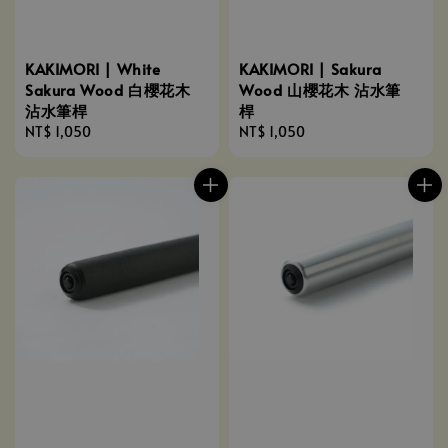
KAKIMORI | White
KAKIMORI | Sakura
Sakura Wood 白櫻花木
Wood 山櫻花木 沾水筆
沾水筆桿
桿
Regular
NT$ 1,050
Regular
NT$ 1,050
price
price