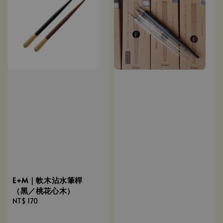
E+M｜軟木沾水筆桿
（黑／桃花心木）
Regular
NT$ 170
price