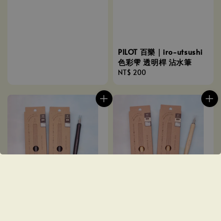
PILOT 百樂｜iro-utsushi
色彩雫 透明桿 沾水筆
Regular
NT$ 200
price