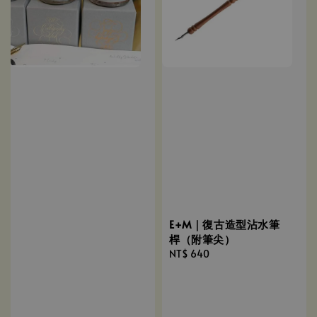
E+M｜復古造型沾水筆
桿（附筆尖）
Regular
NT$ 640
price