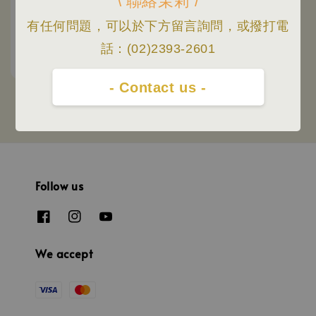
\ 聯絡茉莉 /
有任何問題，可以於下方留言詢問，或撥打電
RHODIA | Script 六角型
設計 鋼尖鋼筆
話：(02)2393-2601
Sale
NT$ 2,100
Regular
NT$ 2,300
price
price
- Contact us -
Follow us
We accept