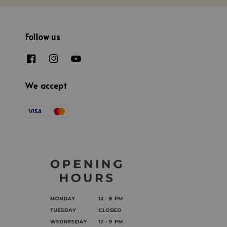
Follow us
We accept